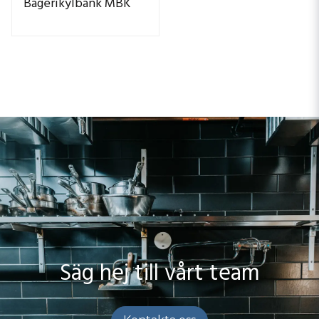
Bagerikylbänk MBK
Säg hej till vårt team