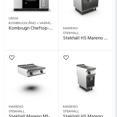
UNOX
KOMBIUGN (ÅNG + VARMLUFT)
Kombiugn Cheftop-X 6 x GN 1/1
MARENO
STEKHÄLL
Stekhäll HS Mareno M1-70 FT78ELG#
MARENO
MARENO
STEKHÄLL
STEKHÄLL
Stekhäll Mareno M1-70 FT78ELT#
Stekhäll HS Mareno M1-70 FT74ELG#