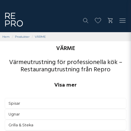
Hem
Produkter
VÄRME
VÄRME
Värmeutrustning för professionella kök –
Restaurangutrustning från Repro
Visa mer
Upptäck Repros kompletta sortiment av proffessionell
värmeutrustning för restaurang, bageri och storkök. Här hittar
Spisar
du kombiugnar, bageriugnar, bake-off-ugnar och
varmhållningslösningar utvecklade för precision, kapacitet och
Ugnar
pålitlig drift.
Grilla & Steka
Kombiugnar – Mångsidighet för moderna