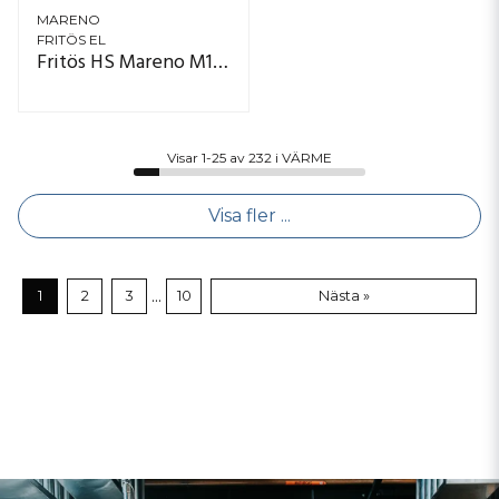
MARENO
FRITÖS EL
Fritös HS Mareno M1-70 FR74E15KA
Visar 1-25 av 232 i VÄRME
Visa fler ...
...
1
2
3
10
Nästa »