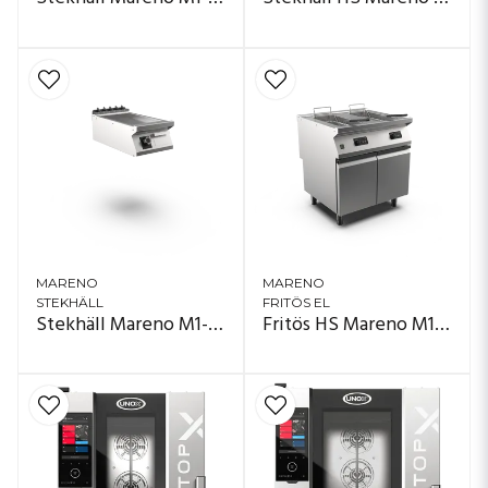
MARENO
MARENO
STEKHÄLL
FRITÖS EL
Stekhäll Mareno M1-70 FT74ELT#
Fritös HS Mareno M1-70 FR78E15KA