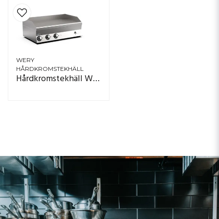
WERY
HÅRDKROMSTEKHÄLL
Hårdkromstekhäll Wery FTE 610