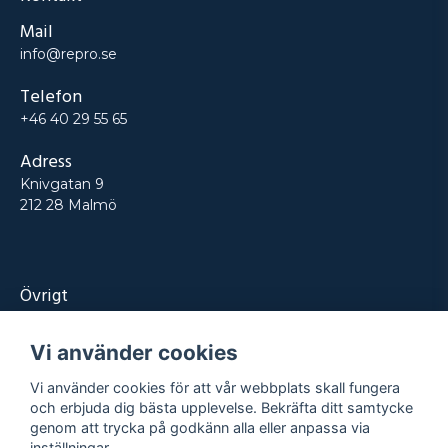
Mail
info@repro.se
Telefon
+46 40 29 55 65
Adress
Knivgatan 9
212 28 Malmö
Övrigt
Produkter
Vi använder cookies
Tjänster
Vi använder cookies för att vår webbplats skall fungera
Kontakt
och erbjuda dig bästa upplevelse. Bekräfta ditt samtycke
genom att trycka på godkänn alla eller anpassa via
Projekt
inställningar