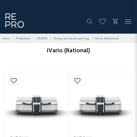
Hem
Produkter
VÄRME
Övrig värmeutrustning
iVario (Rational)
iVario (Rational)