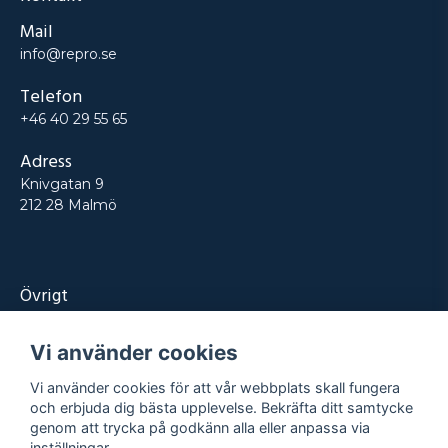
Mail
info@repro.se
Telefon
+46 40 29 55 65
Adress
Knivgatan 9
212 28 Malmö
Övrigt
Produkter
Vi använder cookies
Tjänster
Vi använder cookies för att vår webbplats skall fungera
Kontakt
och erbjuda dig bästa upplevelse. Bekräfta ditt samtycke
genom att trycka på godkänn alla eller anpassa via
Projekt
inställningar