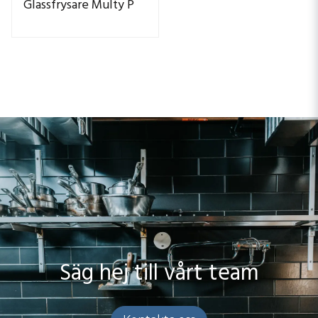
Glassfrysare Multy P
Säg hej till vårt team