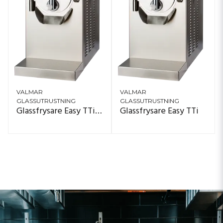
Tack vare sin kompakta design passar maskinen perfekt som
bordsmodell i mindre kök eller som kompletterande glassfrys i
större produktion. Bordsmodellen Easy är en pålitlig lösning för
verksamheter som söker en professionell glassmaskin eller
glassfrysare för daglig produktion av gelato, sorbet och
hantverksglass.
VALMAR
VALMAR
GLASSUTRUSTNING
GLASSUTRUSTNING
Glassfrysare Easy TTi Hot & Cool
Glassfrysare Easy TTi