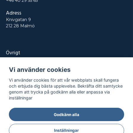
+46 40 29 55 65
Adress
Knivgatan 9
212 28 Malmö
Övrigt
Produkter
Vi använder cookies
Tjänster
Vi använder cookies för att vår webbplats skall fungera
Kontakt
och erbjuda dig bästa upplevelse. Bekräfta ditt samtycke
genom att trycka på godkänn alla eller anpassa via
Projekt
inställningar
Godkänn alla
Integritetspolicy
Köpvillkor
© REPRO
2026
- Alla rättigheter reserverade
Inställningar