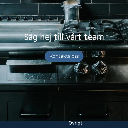
Säg hej till vårt team
Kontakta oss
Övrigt