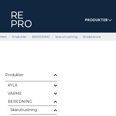
PRODUKTER
Hem
Produkter
BEREDNING
Skärutrustning
Brödskärare
Produkter
KYLA
VÄRME
BEREDNING
Skärutrustning