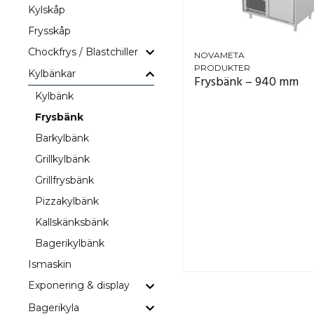
Kylskåp
Frysskåp
Chockfrys / Blastchiller
NOVAMETA
PRODUKTER
Kylbänkar
Frysbänk – 940 mm
Kylbänk
Frysbänk
Barkylbänk
I sortimentet finns modeller med 2, 3 eller fler dörrar,
Grillkylbänk
Grillfrysbänk
En professionell frysbänk bidrar till ett mer effektivt
Pizzakylbänk
Kallskänksbänk
Bagerikylbänk
Ismaskin
Exponering & display
Bagerikyla