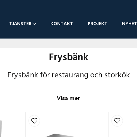
TJÄNSTER
KONTAKT
PROJEKT
NYHET
Frysbänk
Frysbänk för restaurang och storkök
Visa mer
r professionella kök där både förvaring och arbetsyta b
 värdefull plats samtidigt som råvaror alltid finns nära t
eri och storkök från välkända tillverkare. De är byggda 
stabil temperatur även under intensiv drift.