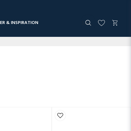
ER & INSPIRATION
ehövs. Genom att kombinera frys och arbetsbänk i samma
ill hands under service.
för daglig användning i professionella miljöer och håller