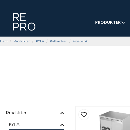
PRODUKTER
Hem
Produkter
KYLA
Kylbänkar
Frysbänk
En frysbänk är en av de mest praktiska lösningarna fö
enhet sparar frysbänken
Produkter
Hos Repro hittar du frysbänkar för restaurang, café, bag
KYLA