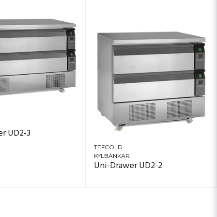
ett om du driver restaurang, bageri eller hotellkök finns
a direkt under arbetsytan och snabbt tas fram vid behov.
er UD2-3
TEFCOLD
KYLBÄNKAR
Uni-Drawer UD2-2