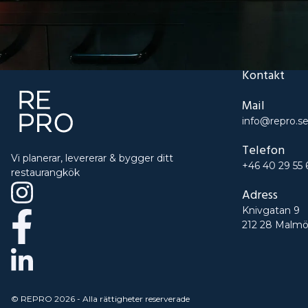
Kontakt
Mail
info@repro.s
Telefon
Vi planerar, levererar & bygger ditt
+46 40 29 55 
restaurangkök
Adress
Knivgatan 9
212 28 Malm
© REPRO
2026
- Alla rättigheter reserverade