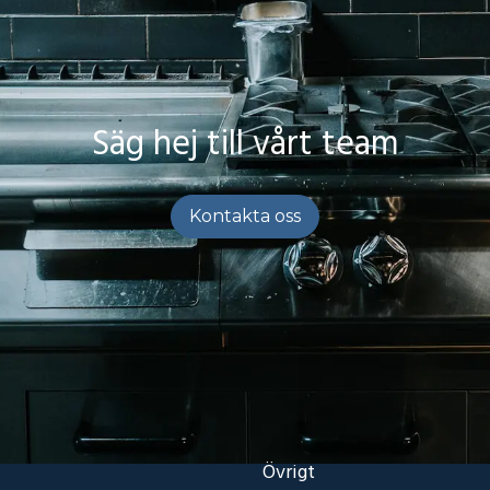
Säg hej till vårt team
Kontakta oss
Övrigt