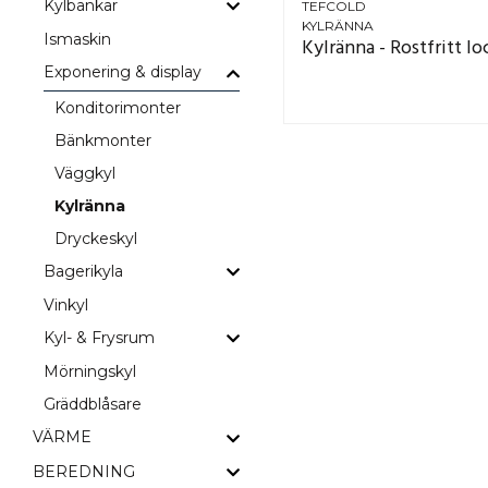
Kylbänkar
TEFCOLD
KYLRÄNNA
Ismaskin
Exponering & display
Konditorimonter
Bänkmonter
Väggkyl
Kylränna
Dryckeskyl
Bagerikyla
Vinkyl
Kyl- & Frysrum
Mörningskyl
Gräddblåsare
VÄRME
BEREDNING