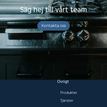
Säg hej till vårt team
Kontakta oss
Övrigt
Produkter
e
Tjänster