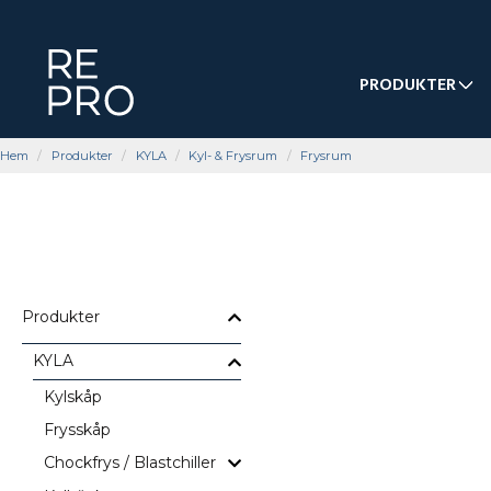
PRODUKTER
Hem
Produkter
KYLA
Kyl- & Frysrum
Frysrum
Produkter
KYLA
Kylskåp
Frysskåp
Chockfrys / Blastchiller