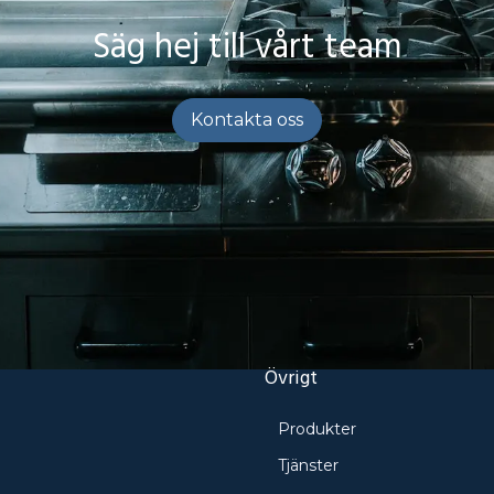
Säg hej till vårt team
Kontakta oss
Övrigt
Produkter
e
Tjänster