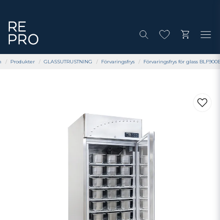
m
Produkter
GLASSUTRUSTNING
Förvaringsfrys
Förvaringsfrys för glass BLF900