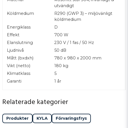
utvändigt
Köldmedium
R290 (GWP 3) – miljövänligt
köldmedium
Energiklass
D
Effekt
700 W
Elanslutning
230 V / 1 fas / 50 Hz
Ljudnivå
50 dB
Mått (bxdxh)
780 x 980 x 2000 mm
Vikt (netto)
180 kg
Klimatklass
5
Garanti
1 år
Relaterade kategorier
Produkter
KYLA
Förvaringsfrys