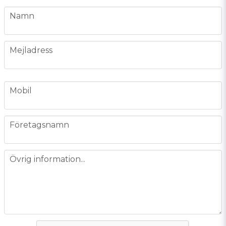
name
Namn
email
Mejladress
phone
Mobil
company
Företagsnamn
message
Övrig information...