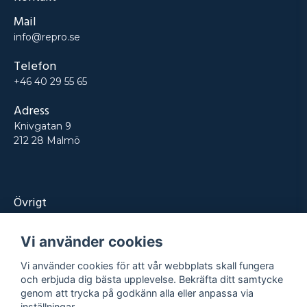
Mail
info@repro.se
Telefon
+46 40 29 55 65
Adress
Knivgatan 9
212 28 Malmö
Övrigt
Produkter
Vi använder cookies
Tjänster
Vi använder cookies för att vår webbplats skall fungera
Kontakt
och erbjuda dig bästa upplevelse. Bekräfta ditt samtycke
genom att trycka på godkänn alla eller anpassa via
Projekt
inställningar