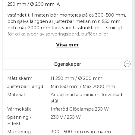
250 mm / Ø 200 mm. A
vståndet till maten bör monteras på ca 300–500 mm,
och själva längden är justerbar mellan min 550 mm
och max 2000 mm tack vare hissfunktion — smidigt
för olika typer av serveringsbord, bufféer eller
köksstationer.
Visa mer
Materialval med anodiserad aluminium och förzinkat
stål gör lampan robust, tålig och lämplig för
Egenskaper
professionell användning i restaurang, catering eller
storkök.
Mått skärm
H 250 mm / Ø 200 mm
Justerbar Längd
Min 550 mm / Max 2000 mm
Material
Anodiserad aluminium, förzinkad
stål
Värmekälla
Infraröd Glödlampa 250 W
Spänning /
230 V / 250 W
Effekt
Montering
300 - 500 mm ovan maten