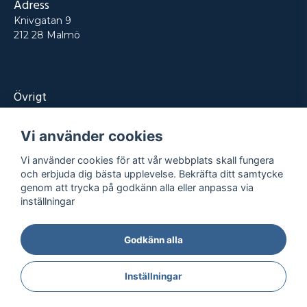
Adress
Knivgatan 9
212 28 Malmö
Övrigt
Produkter
Vi använder cookies
Tjänster
Vi använder cookies för att vår webbplats skall fungera
Kontakt
och erbjuda dig bästa upplevelse. Bekräfta ditt samtycke
genom att trycka på godkänn alla eller anpassa via
Projekt
inställningar
Godkänn alla
Integritetspolicy
Köpvillkor
© REPRO
2026
- Alla rättigheter reserverade
Inställningar