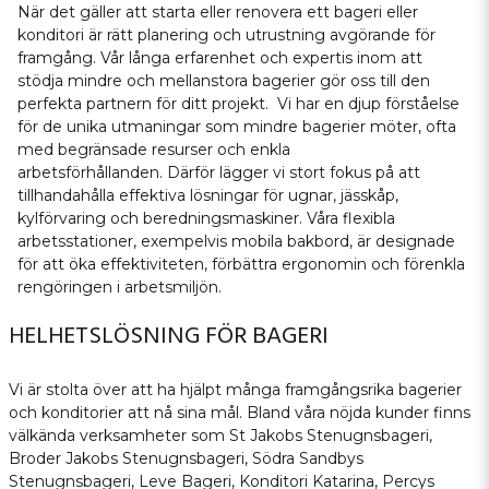
När det gäller att starta eller renovera ett bageri eller
konditori är rätt planering och utrustning avgörande för
framgång. Vår långa erfarenhet och expertis inom att
stödja mindre och mellanstora bagerier gör oss till den
perfekta partnern för ditt projekt. Vi har en djup förståelse
för de unika utmaningar som mindre bagerier möter, ofta
med begränsade resurser och enkla
arbetsförhållanden. Därför lägger vi stort fokus på att
tillhandahålla effektiva lösningar för ugnar, jässkåp,
kylförvaring och beredningsmaskiner. Våra flexibla
arbetsstationer, exempelvis mobila bakbord, är designade
för att öka effektiviteten, förbättra ergonomin och förenkla
rengöringen i arbetsmiljön.
HELHETSLÖSNING FÖR BAGERI
Vi är stolta över att ha hjälpt många framgångsrika bagerier
och konditorier att nå sina mål. Bland våra nöjda kunder finns
välkända verksamheter som St Jakobs Stenugnsbageri,
Broder Jakobs Stenugnsbageri, Södra Sandbys
Stenugnsbageri, Leve Bageri, Konditori Katarina, Percys