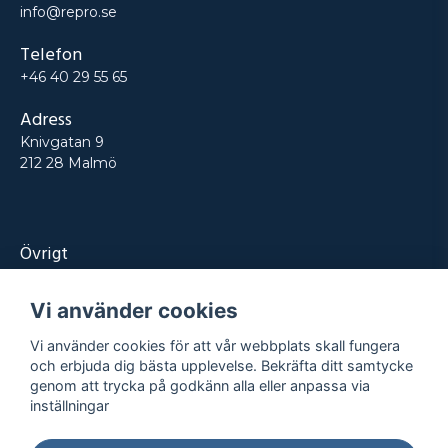
info@repro.se
Telefon
+46 40 29 55 65
Adress
Knivgatan 9
212 28 Malmö
Övrigt
Produkter
Vi använder cookies
Tjänster
Vi använder cookies för att vår webbplats skall fungera
Kontakt
och erbjuda dig bästa upplevelse. Bekräfta ditt samtycke
genom att trycka på godkänn alla eller anpassa via
Projekt
inställningar