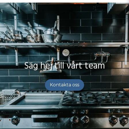
Säg hej till vårt team
Kontakta oss