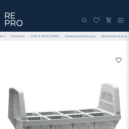
Hem
Produkter
DISK & RENGÖRING
Diskbackar/diskkorgar
Bestickställ 8-fack