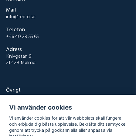
Mail
info@repro.se
Telefon
+46 40 29 55 65
Adress
Knivgatan 9
212 28 Malmö
Övrigt
Produkter
Vi använder cookies
Tjänster
Vi använder cookies för att vår webbplats skall fungera
Kontakt
och erbjuda dig bästa upplevelse. Bekräfta ditt samtycke
genom att trycka på godkänn alla eller anpassa via
Projekt