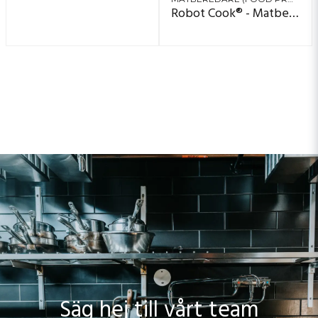
Robot Cook® - Matberedare/kombimaskin
Säg hej till vårt team