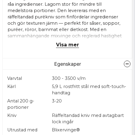
råa ingredienser. Lagom stor för mindre till
medelstora portioner. Den levereras med en
räffeltandad purékniv som finfördelar ingredienser
och gör texturen jämn — perfekt för såser, soppor,
puréer, röror, barnmat eller dietkost. Med en
sammanhängande mixvinge och reglerad hastighet
uppnås en extremt slät konsistens — även vid små
Visa mer
satser.
Robust motor & enkel drift
Egenskaper
Blixer 5 har en induktionsmotor med direktdrift —
vilket betyder lågt underhållsbehov, tyst drift och hög
driftsäkerhet, även vid frekvent användning. Maskinen
Varvtal
300 - 3500 v/m
har enkelt gränssnitt med variabelt varvtal med
Kärl
5,9 L rostfritt stål med soft-touch-
on/off-knapp och pulsfunktion — gör den lätt att
handtag
använda även vid snabba arbetsmoment eller vid
Antal 200 g-
3-20
portionering.
portioner
Hygien och enkel rengöring
Kniv
Räffeltandad kniv med avtagbart
Alla delar som kommer i kontakt med mat — skål,
lock ingår
kniv, lock — är i rostfritt stål eller diskmaskinsvänliga
Utrustad med
Blixervinge®
material samt lätta att demontera, vilket underlättar