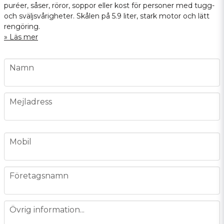
puréer, såser, röror, soppor eller kost för personer med tugg-
och sväljsvårigheter. Skålen på 5.9 liter, stark motor och lätt
rengöring.
Läs mer
name
Namn
email
Mejladress
phone
Mobil
company
Företagsnamn
message
Övrig information...