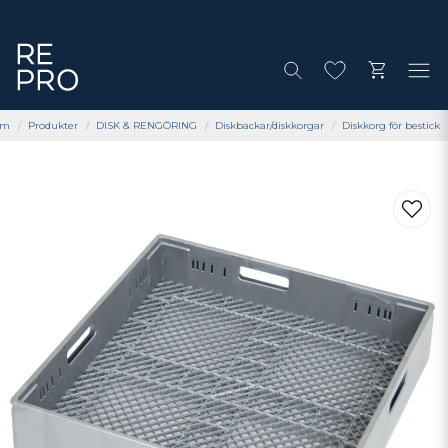
em
Produkter
DISK & RENGÖRING
Diskbackar/diskkorgar
Diskkorg för bestick