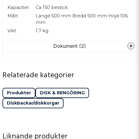
Kapacitet
Ca 150 bestick.
Mått
Längd 500 mm Bredd 500 mm Höjd 106
mm
Vikt
1.7 kg
Dokument (2)
Art.nr-040.pdf
Hämta
Relaterade kategorier
747.84 KB
Diskkorgsystem-
Produkter
DISK & RENGÖRING
Hämta
50x50_Rev2.pdf
2.87 MB
Diskbackar/diskkorgar
Liknande produkter