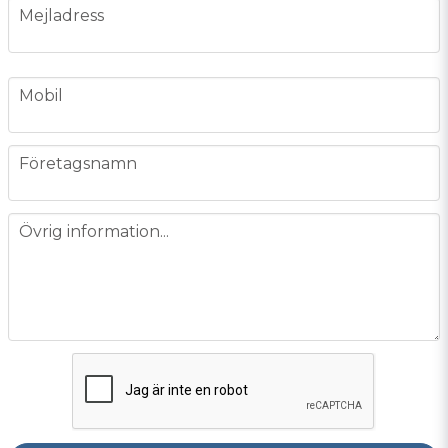
email
Mejladress
phone
Mobil
company
Företagsnamn
message
Övrig information...