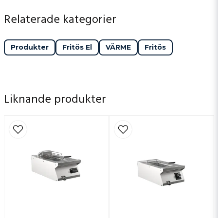
FR76E10-Fritos-M1-70.pdf
Hämta
Relaterade kategorier
511.26 KB
Produkter
Fritös El
VÄRME
Fritös
Liknande produkter