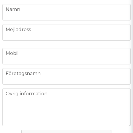
name
Namn
email
Mejladress
phone
Mobil
company
Företagsnamn
message
Övrig information...