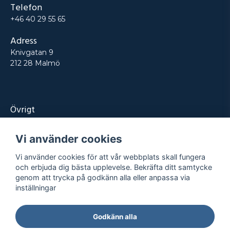
Telefon
+46 40 29 55 65
Adress
Knivgatan 9
212 28 Malmö
Övrigt
Produkter
Vi använder cookies
Tjänster
Vi använder cookies för att vår webbplats skall fungera
Kontakt
och erbjuda dig bästa upplevelse. Bekräfta ditt samtycke
genom att trycka på godkänn alla eller anpassa via
Projekt
inställningar
Godkänn alla