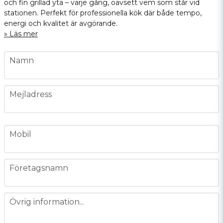
och fin grillad yta – varje gång, oavsett vem som står vid
stationen. Perfekt för professionella kök där både tempo,
energi och kvalitet är avgörande.
Läs mer
name
Namn
email
Mejladress
phone
Mobil
company
Företagsnamn
message
Övrig information...