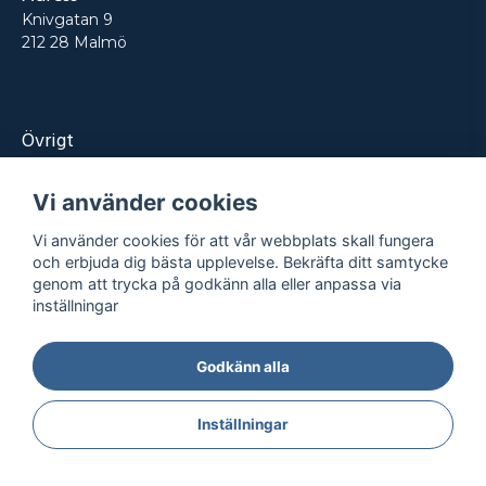
Knivgatan 9
212 28 Malmö
Övrigt
Produkter
Vi använder cookies
Tjänster
Vi använder cookies för att vår webbplats skall fungera
Kontakt
och erbjuda dig bästa upplevelse. Bekräfta ditt samtycke
genom att trycka på godkänn alla eller anpassa via
Projekt
inställningar
Godkänn alla
Integritetspolicy
Köpvillkor
© REPRO
2026
- Alla rättigheter reserverade
Inställningar