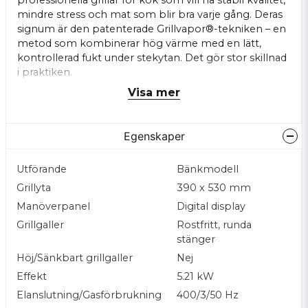
professionella grillar för kök som vill ha stabil kvalitet,
mindre stress och mat som blir bra varje gång. Deras
signum är den patenterade Grillvapor®-tekniken – en
metod som kombinerar hög värme med en lätt,
kontrollerad fukt under stekytan. Det gör stor skillnad
i praktiken.
Visa mer
Maten håller sig saftig på insidan samtidigt som den
får en jämn och fin grillad yta. Den bränns inte, den
torkar inte och den krymper mindre. Resultatet blir
Egenskaper
mer förutsägbart, snabbare och helt enkelt godare –
oavsett om det är kökschefen som står vid grillen
eller någon som gör sitt allra första pass.
Utförande
Bänkmodell
Grillyta
390 x 530 mm
Alla grillar från Arris bygger på samma grundidé, men
Manöverpanel
Digital display
kommer i olika modeller för olika typer av kök. Det
finns både el- och gasversioner, digitala styrsystem för
Grillgaller
Rostfritt, runda
den som vill ha total precision och enklare modeller
stänger
för kök där man vill hålla det smidigt. Oavsett vilken
Höj/Sänkbart grillgaller
Nej
du väljer får du en robust grill som är byggd för att
Effekt
5.21 kW
leverera dag efter dag, utan krångel.
Elanslutning/Gasförbrukning
400/3/50 Hz
Vad gör Grillvapor® EL speciell?