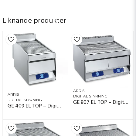
kan fällas upp, så att man enkelt kommer åt överallt
utan verktyg eller tidsödande demontering. I
Liknande produkter
vardagen betyder det en grill som värms snabbare,
håller en jämn temperatur över hela ytan, är stabil att
arbeta med och ger hög kontroll över resultatet –
varje gång.
Arris Grillvapor® EL är en elgrill för kök som vill ha
snabb uppvärmning, mindre rök, bättre arbetsmiljö,
jämn temperatur, enklare rengöring och framför allt
mat som blir saftig på insidan och fint grillad på
utsidan – utan att man behöver stå och passa den in i
minsta detalj
ARRIS
ARRIS
DIGITAL STYRNING
DIGITAL STYRNING
GE 807 EL TOP – Digital styrning (display)
GE 409 EL TOP – Digital styrning (display)