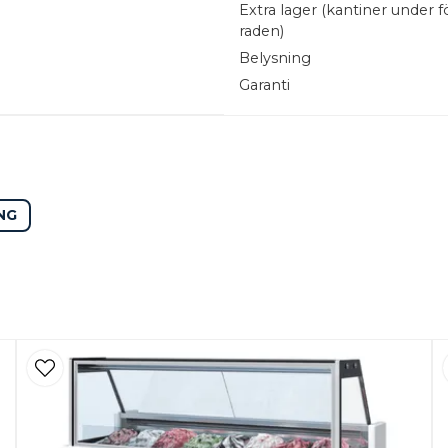
Extra lager (kantiner under f
akupplevelse som börjar
raden)
ittpunkten i din
Belysning
Garanti
NG