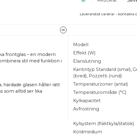
Sev
MX12GRSE
Leveranstid varierar - kontakta o
Modell
Effekt (W)
ka frontglas – en modern
kombinera stil med funktion i
Elanslutning
Kantintyp Standard (smal), G
(bred), Pozzetti (rund)
Temperaturzoner (antal)
 härdade glasen håller rätt
 som alltid ser lika
Temperaturområde (°C)
Kylkapacitet
Avfrostning
å större modeller) kan du
 och fräsch. Sevels pålitliga
Kylsystem (fläktkyla/statisk)
Köldmedium