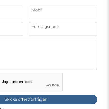
phone
Mobil
company
Företagsnamn
Skicka offertförfrågan