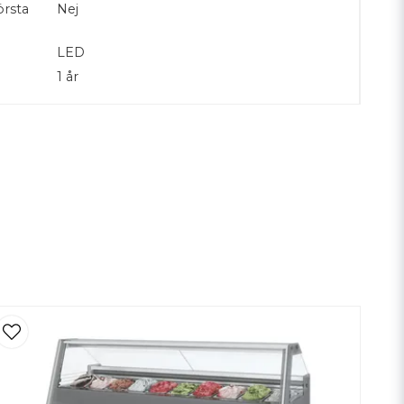
örsta
Nej
LED
1 år