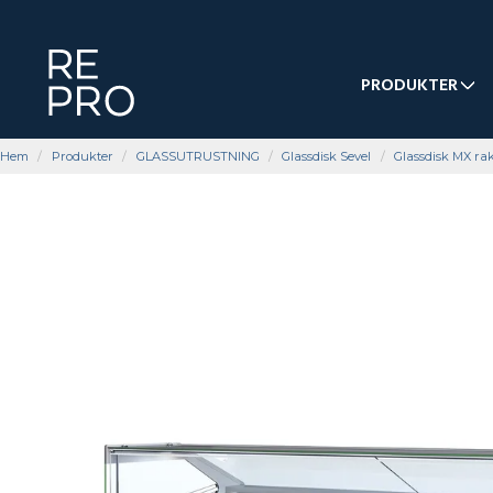
PRODUKTER
Hem
Produkter
GLASSUTRUSTNING
Glassdisk Sevel
Glassdisk MX ra