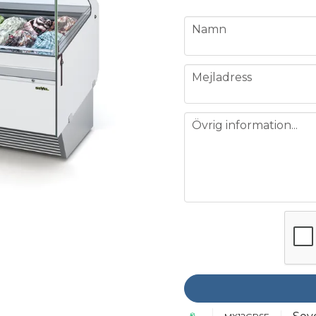
name
Namn
email
Mejladress
message
Övrig information...