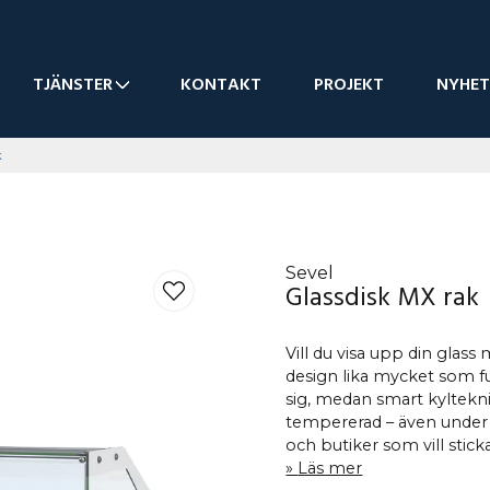
TJÄNSTER
KONTAKT
PROJEKT
NYHET
k
Sevel
Glassdisk MX rak
Vill du visa upp din glass
design lika mycket som fun
sig, medan smart kyltekn
tempererad – även under 
och butiker som vill stic
Läs mer