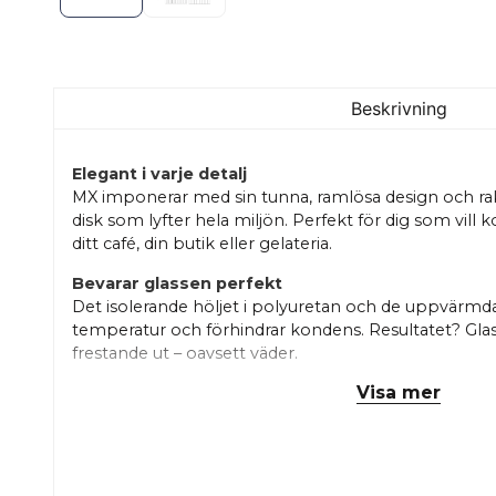
Beskrivning
Elegant i varje detalj
MX imponerar med sin tunna, ramlösa design och ra
disk som lyfter hela miljön. Perfekt för dig som vill 
ditt café, din butik eller gelateria.
Bevarar glassen perfekt
Det isolerande höljet i polyuretan och de uppvärmda,
temperatur och förhindrar kondens. Resultatet? Glass
frestande ut – oavsett väder.
Visa mer
Byggd för trygg drift
Med dubbla kompressorer och separata kylsystem (p
känna dig lugn även vid driftstopp – glassen hålls kall
kylteknik gör jobbet bakom kulisserna.