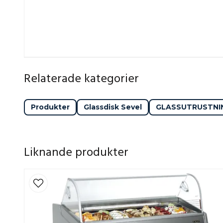
För dig som vill visa upp det bästa
MX är skapad för dig som vill ge dina kunder en sm
redan med ögat – elegant, pålitlig och redo att bli m
glasservering.
Relaterade kategorier
Produkter
Glassdisk Sevel
GLASSUTRUSTNI
Liknande produkter