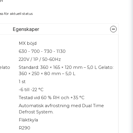
el
ss för aktuell status
Egenskaper
MX böjd
630 - 700 - 730 - 1130
220V / 1P / 50-60Hz
elato
Standard: 360 × 165 × 120 mm – 5,0 L Gelato:
360 × 250 × 80 mm – 5,0 L
1 st
-6 till -22 °C
Testad vid 60 % RH och +35 °C
Automatisk avfrostning med Dual Time
Defrost System.
Fläktkyla
R290