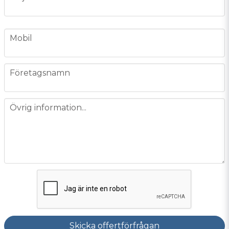
phone
Mobil
company
Företagsnamn
message
Övrig information...
Skicka offertförfrågan