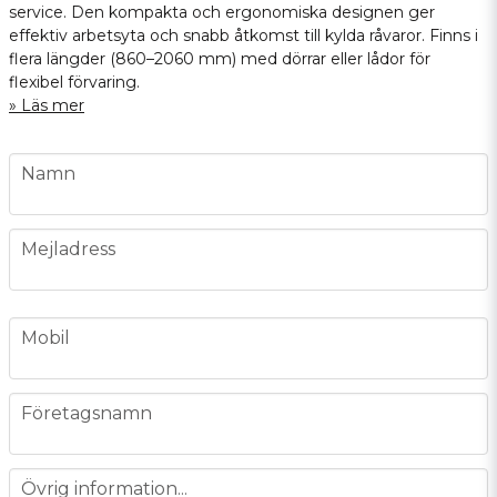
service. Den kompakta och ergonomiska designen ger
effektiv arbetsyta och snabb åtkomst till kylda råvaror. Finns i
flera längder (860–2060 mm) med dörrar eller lådor för
flexibel förvaring.
Läs mer
name
Namn
email
Mejladress
phone
Mobil
company
Företagsnamn
message
Övrig information...