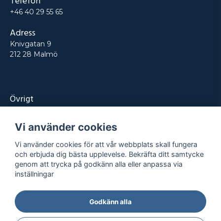
Telefon
+46 40 29 55 65
Adress
Knivgatan 9
212 28 Malmö
Övrigt
Produkter
Vi använder cookies
Tjänster
Vi använder cookies för att vår webbplats skall fungera
Kontakt
och erbjuda dig bästa upplevelse. Bekräfta ditt samtycke
genom att trycka på godkänn alla eller anpassa via
Projekt
inställningar
Godkänn alla
Integritetspolicy
Köpvillkor