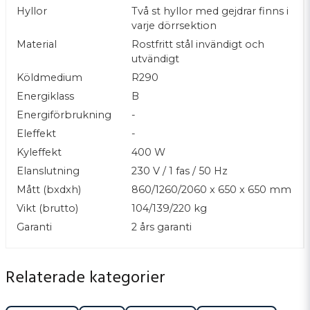
Hyllor
Två st hyllor med gejdrar finns i
gör service enkel.
varje dörrsektion
Temperaturen styrs med
digital termostat
, och tätlisterna är
magnetiska och enkla att byta.
Material
Rostfritt stål invändigt och
utvändigt
GNL finns i
fyra längder – 860, 1260, 1660 och 2060 mm
–
Köldmedium
R290
och varje modell kan byggas med antingen
2-
Energiklass
B
lådorssektioner
eller
3-lådorssektioner
,
Energiförbrukning
-
beroende på hur mycket förvaring och vilka kantinmått du
Eleffekt
-
arbetar med.
Kyleffekt
400 W
Porkka GNL är bänken för dig som vill ha en
pålitlig och
Elanslutning
230 V / 1 fas / 50 Hz
genomtänkt grillstation
,
Mått (bxdxh)
860/1260/2060 x 650 x 650 mm
där råvarorna ligger en armlängd bort och arbetet flyter i rätt
Vikt (brutto)
104/139/220 kg
takt – dag efter dag.
Garanti
2 års garanti
Relaterade kategorier