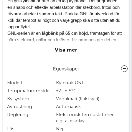
En grillkylbänk är mer än en låg kylmöbel. Det är grunden i
en snabb och effektiv arbetsstation där stekbord, fritös och
råvaror arbetar i samma takt.
Porkka GNL är utvecklad för
kök där tempot är högt och varje grepp ska sitta utan att du
tappar flytet.
GNL-serien är en
lågbänk på 65 cm höjd
, framtagen för att
bära stekbord, grillar och fritöser.
Tillsammans ger det en
total arbetshöjd på cirka
90 cm
, vilket är en ergonomisk
Visa mer
standard i gatukök,
snabbmatsrestauranger och mindre
restaurangkök.
Egenskaper
Under tillagningsytan finns
kylda draglådor anpassade för
Gastronorm-kantiner
, där du förvarar råvarorna precis där
Modell
Kylbänk GNL
du behöver dem.
Det ger ett snabbt och logiskt arbetsflöde:
Temperaturområde
+2....+15°C
öppna lådan, ta ingrediensen, lägg på grillen – utan onödiga
steg eller avbrott.
Kylsystem
Ventilerad (fläktkyld)
Avfrostning
Automatisk
Hela bänken är tillverkad i
rostfritt stål (AISI 304)
, ett
Reglering
Elektronisk termostat med
material som tål både vardagens slitage och kraven på
digital display
hygien.
Kylningen är
fläktkyld
för jämn temperatur, och
Lås
Nej
kompressorenheten sitter i en
utdragbar kylkassett
som