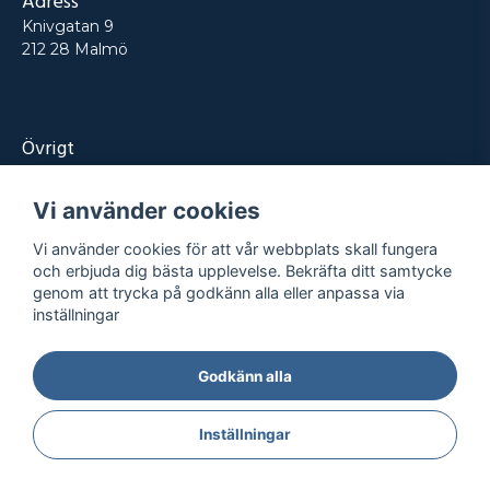
Adress
Knivgatan 9
212 28 Malmö
Övrigt
Produkter
Vi använder cookies
Tjänster
Vi använder cookies för att vår webbplats skall fungera
Kontakt
och erbjuda dig bästa upplevelse. Bekräfta ditt samtycke
genom att trycka på godkänn alla eller anpassa via
Projekt
inställningar
Godkänn alla
Integritetspolicy
Köpvillkor
© REPRO
2026
- Alla rättigheter reserverade
Inställningar