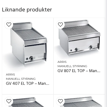
utan verktyg eller tidsödande demontering. I
Liknande produkter
vardagen betyder det en grill som värms snabbare,
håller en jämn temperatur över hela ytan, är stabil att
arbeta med och ger hög kontroll över resultatet –
varje gång.
Arris Grillvapor® EL är en elgrill för kök som vill ha
snabb uppvärmning, mindre rök, bättre arbetsmiljö,
jämn temperatur, enklare rengöring och framför allt
mat som blir saftig på insidan och fint grillad på
utsidan – utan att man behöver stå och passa den in i
minsta detalj
ARRIS
MANUELL STYRNING
GV 807 EL TOP – Manuell styrning (vred)
ARRIS
MANUELL STYRNING
GV 407 EL TOP – Manuell styrning (vred)