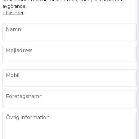
avgörande.
Läs mer
name
Namn
email
Mejladress
phone
Mobil
company
Företagsnamn
message
Övrig information...