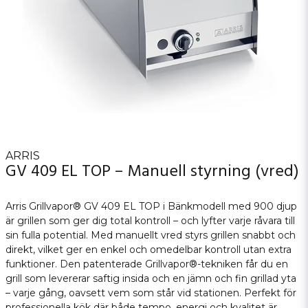
ARRIS
GV 409 EL TOP – Manuell styrning (vred)
Arris Grillvapor® GV 409 EL TOP i Bänkmodell med 900 djup
är grillen som ger dig total kontroll – och lyfter varje råvara till
sin fulla potential. Med manuellt vred styrs grillen snabbt och
direkt, vilket ger en enkel och omedelbar kontroll utan extra
funktioner. Den patenterade Grillvapor®-tekniken får du en
grill som levererar saftig insida och en jämn och fin grillad yta
– varje gång, oavsett vem som står vid stationen. Perfekt för
professionella kök där både tempo, energi och kvalitet är