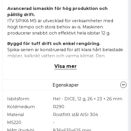
Avancerad ismaskin för hög produktion och
pålitlig drift.
ITV SPIKA MS är utvecklad för verksamheter med
högt tempo och stora behov av is. Maskinen
producerar snabbt och effektivt hela isbitar 12 g.
Byggd för tuff drift och enkel rengöring.
Spika-serien är konstruerad för att klara hårt belastade
miljöer, kalkrikt vatten och varma klimat. Den
luftkylda konstruktionen med överdimensionerad
Visa mer
kondensor säkerställer stabil drift även under
krävande förhållanden.
En särskild rengöringsknapp
gör det enkelt att snabbt rengöra maskinen
och
Egenskaper
hålla produktionen igång utan avbrott.
Effektivitet:
Utrustad för att klara höga
Isbitsform
Hel - DICE, 12 g, 26 × 23 × 26 mm
omgivningstemperaturer rekommenderat
Köldmedium
R290
max +43 °C.
Material
Rostfritt stål AISI 304
Användarvänlig:
Enkelt underhåll tack vare
MS220
-
paneler som snabbt kan avlägsnas med en
Mått (bxdxh)
836x635x625 mm