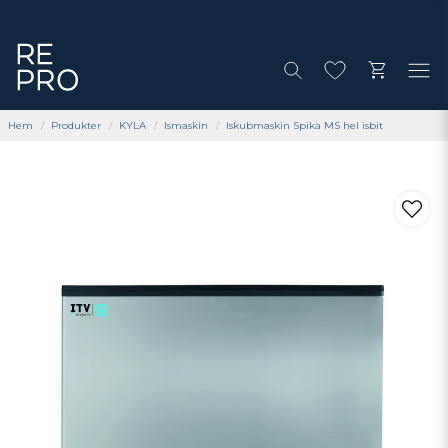
Hem
Produkter
KYLA
Ismaskin
Iskubmaskin Spika MS hel isbit