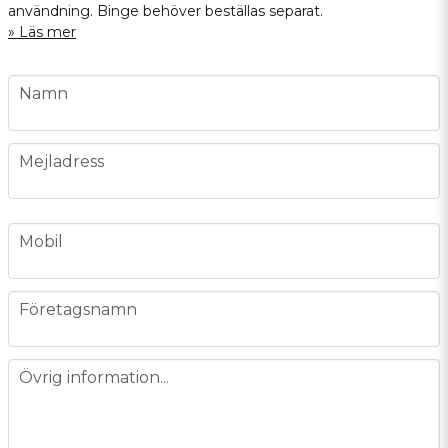
användning. Binge behöver beställas separat.
Läs mer
name
Namn
email
Mejladress
phone
Mobil
company
Företagsnamn
message
Övrig information...