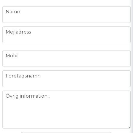
name
Namn
email
Mejladress
phone
Mobil
company
Företagsnamn
message
Övrig information...