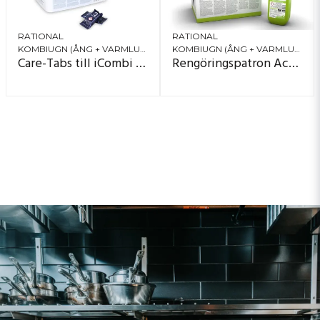
RATIONAL
RATIONAL
KOMBIUGN (ÅNG + VARMLUFT)
KOMBIUGN (ÅNG + VARMLUFT)
Care-Tabs till iCombi Pro, iCombi Classic och SelfCookingCenter med Efficient CareControl
Rengöringspatron Active Green för iCombi Pro med tillvalet AutoDose