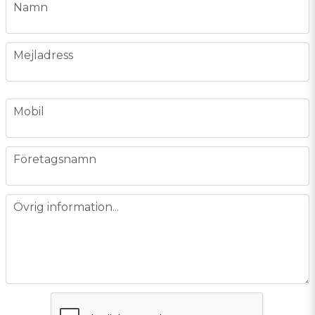
name
Namn
email
Mejladress
phone
Mobil
company
Företagsnamn
message
Övrig information...