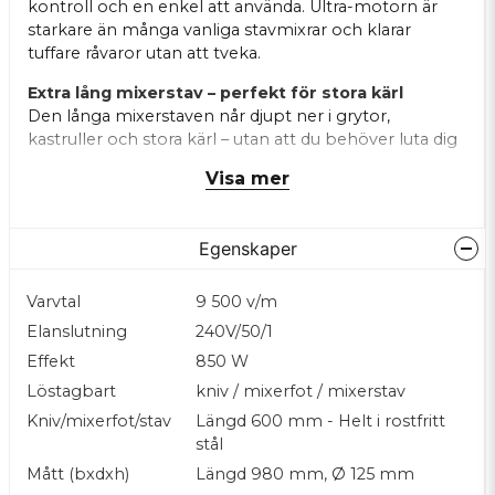
kontroll och en enkel att använda. Ultra-motorn är
starkare än många vanliga stavmixrar och klarar
tuffare råvaror utan att tveka.
Extra lång mixerstav – perfekt för stora kärl
Den långa mixerstaven når djupt ner i grytor,
kastruller och stora kärl – utan att du behöver luta dig
över kanten, manöverknapparna är vattentäta,
Visa mer
spärrfunktion finns. Det gör den idealisk för stora
satser och täta konsistenser – när det är mycket på
gång i köket.
Egenskaper
Robust, hygienisk och lätt att rengöra
Mixerarmen och knivbladet är i rostfritt stål och lätt
Varvtal
9 500 v/m
att ta loss och rengöra – pluspoäng för snabb
Elanslutning
240V/50/1
diskning! Enkel design utan onödiga vrår gör att du
Effekt
850 W
slipper skura där ingen ser.
Löstagbart
kniv / mixerfot / mixerstav
Ergonomi + proffskvalitet
Kniv/mixerfot/stav
Längd 600 mm - Helt i rostfritt
Ergonomiskt grepp och balanserad vikt gör den
stål
bekväm att använda även under långa pass. Byggd för
intensivt, dagligt bruk i professionella kök där mixning
Mått (bxdxh)
Längd 980 mm, Ø 125 mm