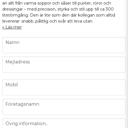
an allt från varma soppor och såser till puréer, röror och
dressingar – med precision, styrka och stil upp till ca 300
liter/omgång. Den är lite som den där kollegan som alltid
levererar: snabb, pålitlig och svår att leva utan.
Läs mer
name
Namn
email
Mejladress
phone
Mobil
company
Företagsnamn
message
Övrig information...