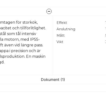
amtagen för storkök,
Effekt
tet och tillförlitlighet.
Anslutning
stål som tål intensiv
Mått
lla motorn, med IP55-
Vikt
ift även vid längre pass.
ppa i precision och är
delsproduktion. En maskin
gd.
Dokument (1)