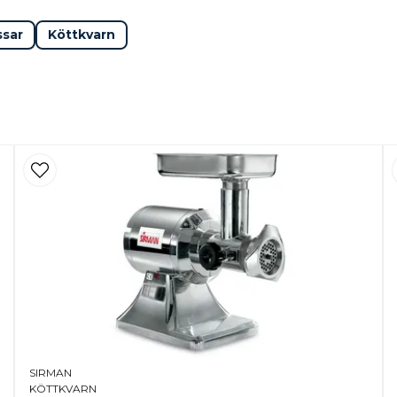
ssar
Köttkvarn
SIRMAN
KÖTTKVARN