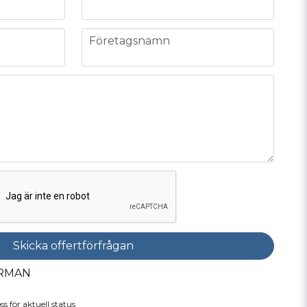
company
Företagsnamn
Skicka offertförfrågan
IRMAN
ss för aktuell status