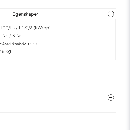
Egenskaper
1100/1.5 / 1.472/2 (kW/hp)
1-fas / 3-fas
505x436x533 mm
36 kg
Hämta