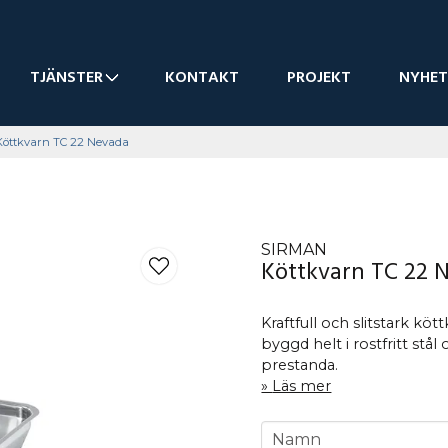
TJÄNSTER
KONTAKT
PROJEKT
NYHET
Köttkvarn TC 22 Nevada
SIRMAN
Köttkvarn TC 22 
Kraftfull och slitstark kö
byggd helt i rostfritt stå
prestanda.
Läs mer
name
Namn