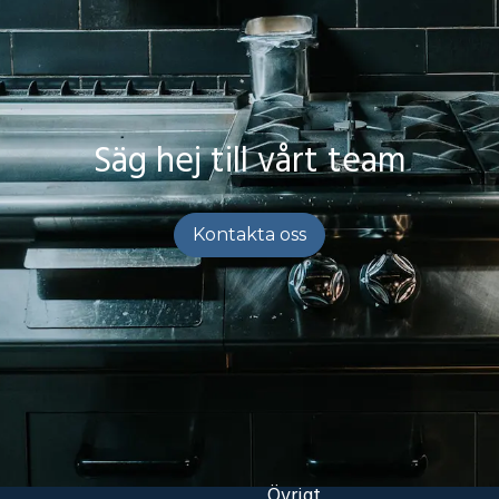
Säg hej till vårt team
Kontakta oss
Övrigt