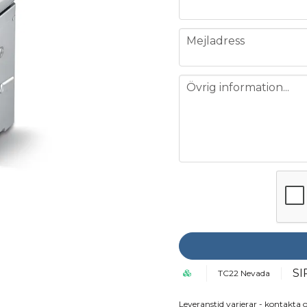
email
Mejladress
message
Övrig information...
S
TC22 Nevada
Leveranstid varierar - kontakta o