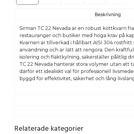
Beskrivning
Sirman TC 22 Nevada är en robust köttkvarn fr
restauranger och butiker med höga krav på kapaci
Kvarnen är tillverkad i hållbart AISI 304 rostfritt 
användning och är lätt att rengöra. Den kraftfu
isolering och fläktkylning, säkerställer pålitlig dr
TC 22 Nevada hanterar stora volymer utan att ta
därför ett idealiskt val för professionell livsme
byggd för effektivitet, säkerhet och lång livslän
TC22-32-Nevada.pdf
Relaterade kategorier
1.40 MB