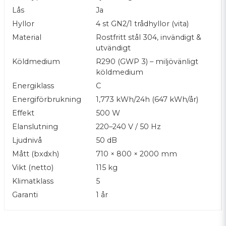
dörrtätningar samt kyl-/fryspaket som kan bytas
Lås
Ja
direkt på plats på bara 15 minuter – utan att maskinen
behöver tas ur drift. Med invändigt rundade hörn blir
Hyllor
4 st GN2/1 trådhyllor (vita)
rengöringen enkel, snabb och hygienisk.
Material
Rostfritt stål 304, invändigt &
utvändigt
Köldmedium
R290 (GWP 3) – miljövänligt
köldmedium
Energiklass
C
Energiförbrukning
1,773 kWh/24h (647 kWh/år)
Effekt
500 W
Elanslutning
220–240 V / 50 Hz
Ljudnivå
50 dB
Mått (bxdxh)
710 × 800 × 2000 mm
Vikt (netto)
115 kg
Klimatklass
5
Garanti
1 år