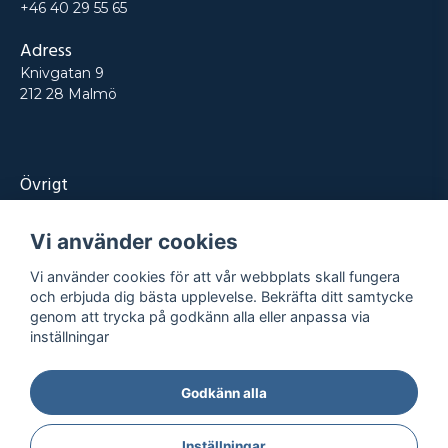
+46 40 29 55 65
Adress
Knivgatan 9
212 28 Malmö
Övrigt
Produkter
Vi använder cookies
Tjänster
Vi använder cookies för att vår webbplats skall fungera
Kontakt
och erbjuda dig bästa upplevelse. Bekräfta ditt samtycke
genom att trycka på godkänn alla eller anpassa via
Projekt
inställningar
Godkänn alla
Integritetspolicy
Köpvillkor
© REPRO
2026
- Alla rättigheter reserverade
Inställningar