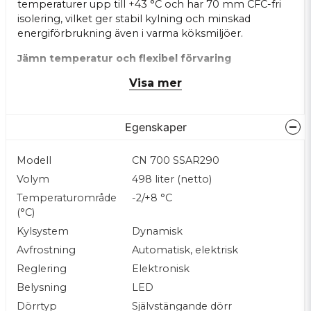
temperaturer upp till +43 °C och har 70 mm CFC-fri
isolering, vilket ger stabil kylning och minskad
energiförbrukning även i varma köksmiljöer.
Jämn temperatur och flexibel förvaring
Den elektroniska styrningen tillsammans med
Visa mer
fläktassisterad kylning säkerställer snabb och jämn
temperaturfördelning för att bevara råvarornas
kvalitet. Kylarna erbjuder dessutom två fuktlägen – ett
Egenskaper
för torr och ett för fuktig förvaring – vilket gör dem
perfekta för allt från grönsaker till bakverk och
mejeriprodukter.
Modell
CN 700 SSAR290
Volym
498 liter (netto)
Robust konstruktion för daglig användning
Temperaturområde
-2/+8 °C
Tillverkade helt i AISI 304 rostfritt stål med
(°C)
Scotchbrite-finish tål Alpfrigos enheter intensiv daglig
användning och håller länge, även i tuffa miljöer.
Kylsystem
Dynamisk
De 4 st rostfria hyllplanen är justerbara och har plats
Avfrostning
Automatisk, elektrisk
för 2x 1/1 GN kantiner
Reglering
Elektronisk
Enkel åtkomst och rengöring
Belysning
LED
För smidigt underhåll har enheterna utbytbara
Dörrtyp
Självstängande dörr