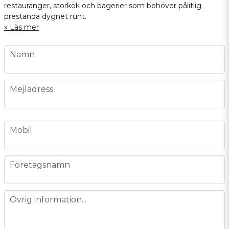
restauranger, storkök och bagerier som behöver pålitlig
prestanda dygnet runt.
Läs mer
name
Namn
email
Mejladress
phone
Mobil
company
Företagsnamn
message
Övrig information...