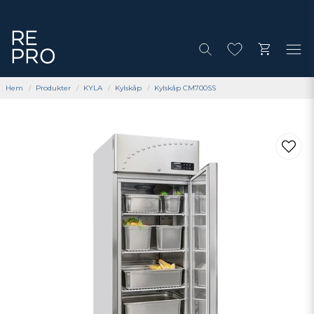
Hem
Produkter
KYLA
Kylskåp
Kylskåp CM700SS