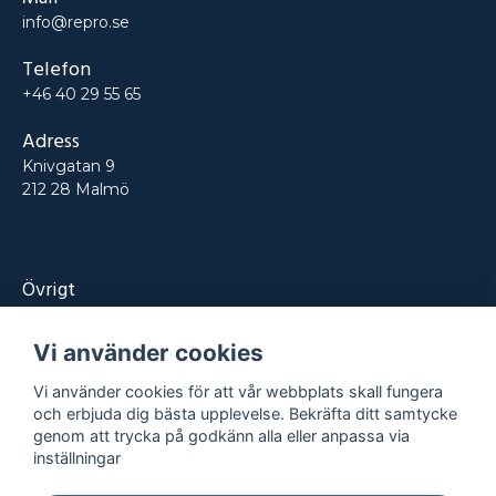
Mail
info@repro.se
Telefon
+46 40 29 55 65
Adress
Knivgatan 9
212 28 Malmö
Övrigt
Produkter
Vi använder cookies
Tjänster
Vi använder cookies för att vår webbplats skall fungera
Kontakt
och erbjuda dig bästa upplevelse. Bekräfta ditt samtycke
genom att trycka på godkänn alla eller anpassa via
Projekt
inställningar