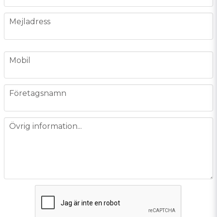
email
Mejladress
phone
Mobil
company
Företagsnamn
message
Övrig information...