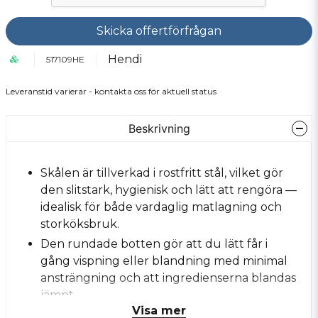
Skicka offertförfrågan
Hendi
517109HE
Leveranstid varierar - kontakta oss för aktuell status
Beskrivning
Skålen är tillverkad i rostfritt stål, vilket gör
den slitstark, hygienisk och lätt att rengöra —
idealisk för både vardaglig matlagning och
storköksbruk.
Den rundade botten gör att du lätt får i
gång vispning eller blandning med minimal
ansträngning och att ingredienserna blandas
jämnt.
Visa mer
Bunkens design passar för många olika