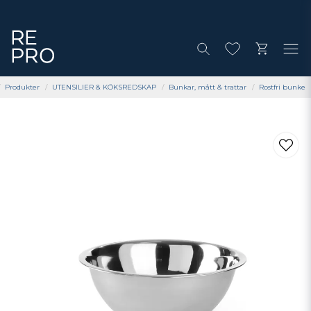
Produkter
UTENSILIER & KÖKSREDSKAP
Bunkar, mått & trattar
Rostfri bunke