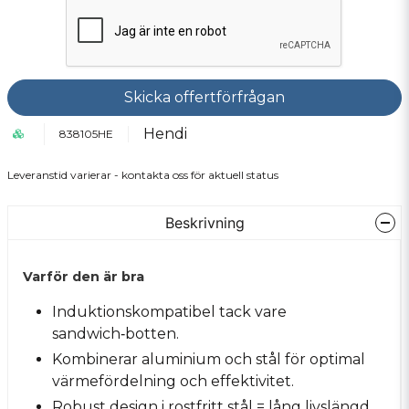
Skicka offertförfrågan
Hendi
838105HE
Leveranstid varierar - kontakta oss för aktuell status
Beskrivning
Varför den är bra
Induktionskompatibel tack vare
sandwich‑botten.
Kombinerar aluminium och stål för optimal
värmefördelning och effektivitet.
Robust design i rostfritt stål = lång livslängd.