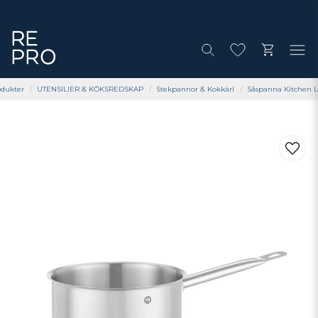
odukter
UTENSILIER & KÖKSREDSKAP
Stekpannor & Kokkärl
Såspanna Kitchen L