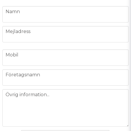
name
Namn
email
Mejladress
phone
Mobil
company
Företagsnamn
message
Övrig information...