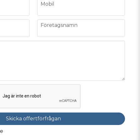
phone
Mobil
company
Företagsnamn
Skicka offertförfrågan
de