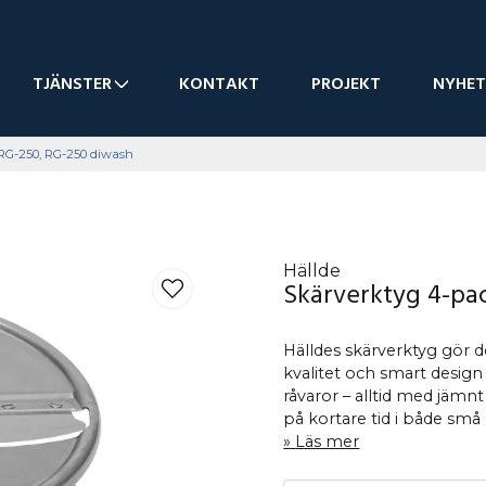
TJÄNSTER
KONTAKT
PROJEKT
NYHET
 RG-250, RG-250 diwash
Hällde
Skärverktyg 4-pa
Hälldes skärverktyg gör de
kvalitet och smart design 
råvaror – alltid med jämnt
på kortare tid i både små
Läs mer