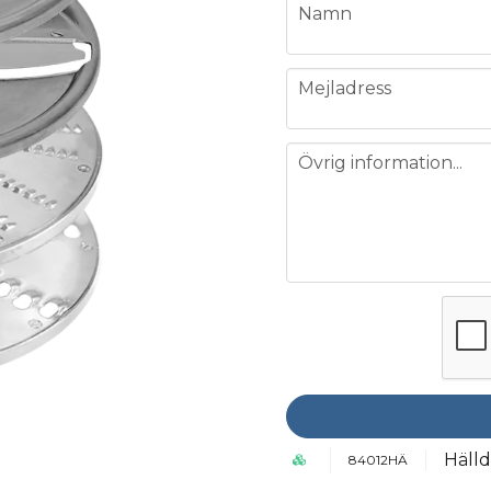
name
Namn
email
Mejladress
message
Övrig information...
Häll
84012HÄ