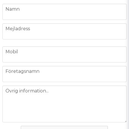
name
Namn
email
Mejladress
phone
Mobil
company
Företagsnamn
message
Övrig information...