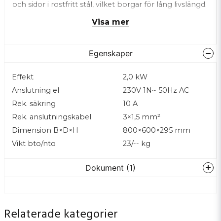
och sidor i rostfritt stål, vilket borgar för lång livslängd.
Alla reglagen är utförda så att de skyddas från vatten.
Visa mer
CE-godkänd och levereras med utförlig svensk
bruksanvisning.
Egenskaper
Placering och säkerhet
Enheten är avsedd att placeras på Wery
stativ/underskåp/kylbänk men kan även placeras på
Effekt
2,0 kW
annan bänk/kylbänk då enheten är utrustad med
Anslutning el
230V 1N~ 50Hz AC
gummifötter.
Rek. säkring
10 A
Tillbehör: hopkopplingslist, stödskena BME68
Rek. anslutningskabel
3×1,5 mm²
Dimension B×D×H
800×600×295 mm
Vikt bto/nto
23/-- kg
Dokument (1)
PI_Vattenbadsvarmeri-
Hämta
BME68.pdf
Relaterade kategorier
198.33 KB