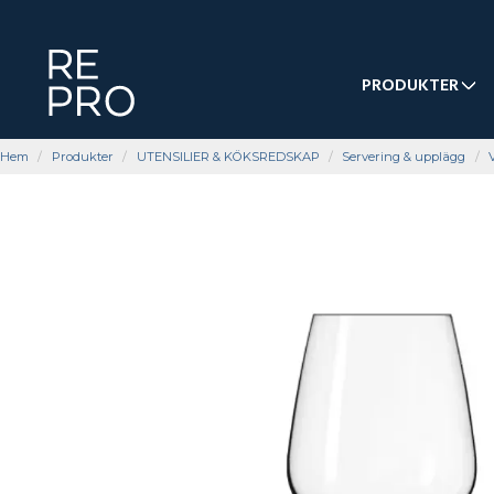
PRODUKTER
Hem
Produkter
UTENSILIER & KÖKSREDSKAP
Servering & upplägg