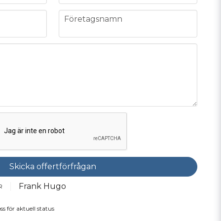
company
Företagsnamn
Skicka offertförfrågan
Frank Hugo
R
ss för aktuell status