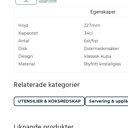
Egenskaper
Höjd
227mm
Kapacitet
34cl
Antal
6st/frp
Disk
Diskmaskinsäker
Design
klassisk kupa
Material
Blyfritt kristallglas
Relaterade kategorier
UTENSILIER & KÖKSREDSKAP
Servering & uppl
Liknande produkter