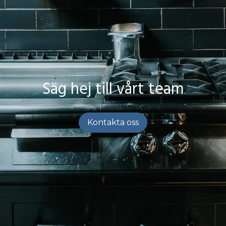
Säg hej till vårt team
Kontakta oss