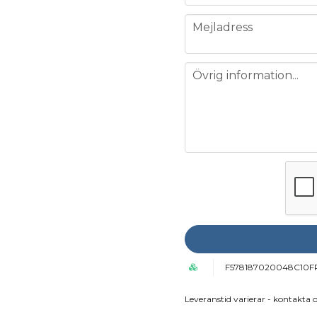
email
Mejladress
message
Övrig information...
F578187020048C10F
Leveranstid varierar - kontakta o