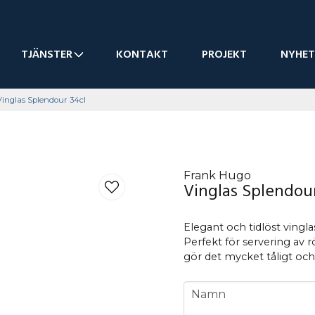
TJÄNSTER
KONTAKT
PROJEKT
NYHET
Vinglas Splendour 34cl
Frank Hugo
Vinglas Splendour
Elegant och tidlöst vin
Perfekt för servering av röt
gör det mycket tåligt och
name
Namn