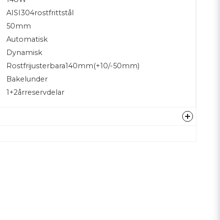
AISI304rostfrittstål
50mm
Automatisk
Dynamisk
Rostfrijusterbara140mm(+10/-50mm)
Bakelunder
1+2årreservdelar
Hämta