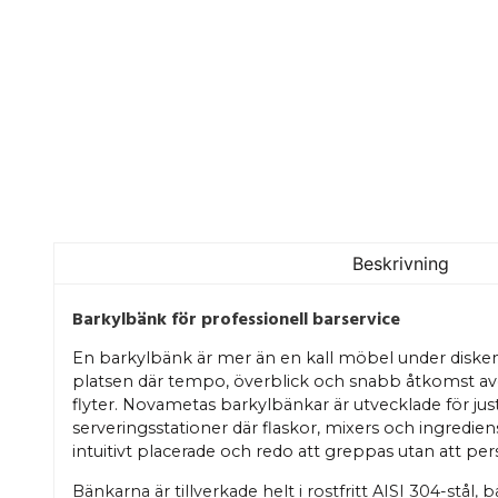
Beskrivning
Barkylbänk för professionell barservice
En barkylbänk är mer än en kall möbel under disken
platsen där tempo, överblick och snabb åtkomst avg
flyter. Novametas barkylbänkar är utvecklade för jus
serveringsstationer där flaskor, mixers och ingredien
intuitivt placerade och redo att greppas utan att p
Bänkarna är tillverkade helt i rostfritt AISI 304-stål,