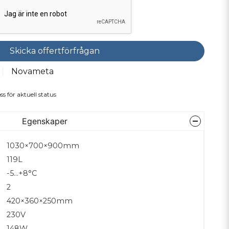
Skicka offertförfrågan
Novameta
ss för aktuell status
Egenskaper
1030×700×900mm
119L
-5…+8°C
2
420×360×250mm
230V
148W