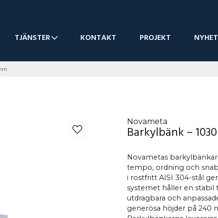
TJÄNSTER
KONTAKT
PROJEKT
NYHET
 mm
Novameta
Barkylbänk – 103
Novametas barkylbänkar ä
tempo, ordning och snab
i rostfritt AISI 304-stål 
systemet håller en stabil
utdragbara och anpassade 
generösa höjder på 240 