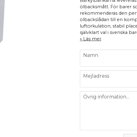
Barkylbänkarna levereras
ölbacksmått. För barer so
rekommenderas den perfor
ölbackslådan till en komp
luftcirkulation, stabil pla
självklart val i svenska bar
Läs mer
name
Namn
email
Mejladress
message
Övrig information...