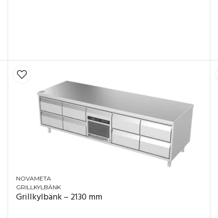
ågon minut
t styrning
ven på ojämna golv
, klarar 50 kg
g) – stabil kyla och lägre
ion
v
 och arbetsyta
 arbetsyta
er
recision
 dränering
alanläggning
serveringsmiljöer
NOVAMETA
GRILLKYLBÄNK
Grillkylbänk – 2130 mm