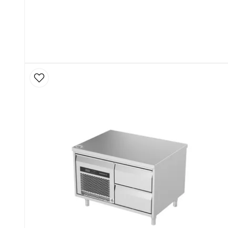
• Monoblock-aggregat – byt hela kylsystemet på n
• Digital temperaturkontroll – tydlig display och exak
• Kraftiga justerbara ben i rostfritt stål – rätt höjd ä
• Lådor med 110 % utdrag – full överblick, full åtkomst
• Självstängande dörrar och lådfronter (50 mm isolerin
energiförbrukning
• Valfri kabelutgång (bak eller sida) – enklare installat
Tillval – anpassa din barkylbänk efter barens beho
Arbetsbänk med stänkskydd (50 mm) – skyddar vägg
Arbetsbänk i massivt trä (40 mm) – varm och robust
Stenskiva (30 mm) – elegant och tålig för öppna bar
Infälld arbetsyta – perfekt för moment som kräver p
Perforerad lådinsats – för ingredienser som behöver
Central kylning (+2…+8 °C) – för anslutning till centr
Pulverlackad exteriör i valfri färg – idealiskt i öppna 