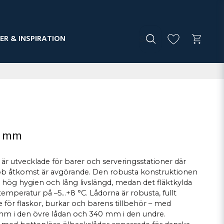
ER & INSPIRATION
0 mm
r utvecklade för barer och serveringsstationer där
b åtkomst är avgörande. Den robusta konstruktionen
ger hög hygien och lång livslängd, medan det fläktkylda
 temperatur på –5…+8 °C. Lådorna är robusta, fullt
för flaskor, burkar och barens tillbehör – med
mm i den övre lådan och 340 mm i den undre.