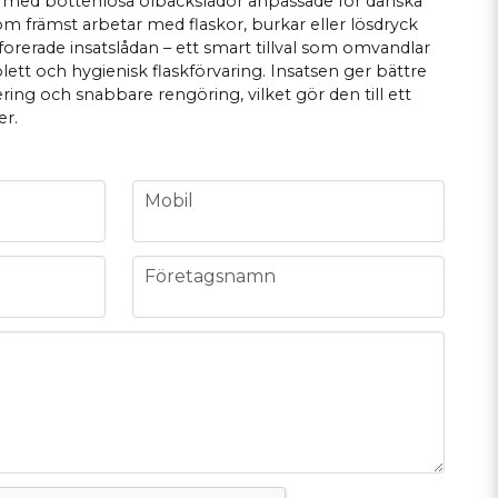
 med bottenlösa ölbackslådor anpassade för danska
m främst arbetar med flaskor, burkar eller lösdryck
erade insatslådan – ett smart tillval som omvandlar
lett och hygienisk flaskförvaring. Insatsen ger bättre
cering och snabbare rengöring, vilket gör den till ett
er.
phone
Mobil
company
Företagsnamn