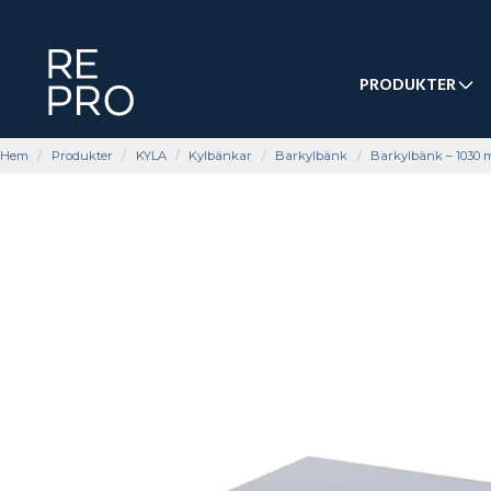
PRODUKTER
Hem
Produkter
KYLA
Kylbänkar
Barkylbänk
Barkylbänk – 1030