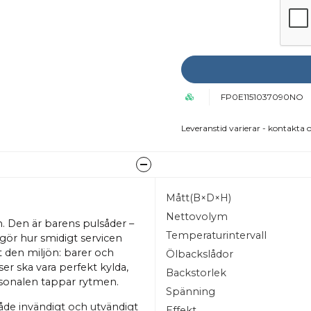
FP0E1151037090NO
Leveranstid varierar - kontakta o
Mått(B×D×H)
Nettovolym
. Den är barens pulsåder –
Temperaturintervall
ör hur smidigt servicen
t den miljön: barer och
Ölbackslådor
ser ska vara perfekt kylda,
Backstorlek
ersonalen tappar rytmen.
Spänning
 både invändigt och utvändigt
Effekt