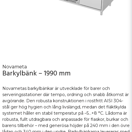
Novameta
Barkylbänk – 1990 mm
Novametas barkylbänkar är utvecklade för barer och
serveringsstationer där tempo, ordning och snabb åtkomst är
avgörande. Den robusta konstruktionen i rostfritt AISI 304-
stål ger hög hygien och lång livslängd, medan det fläktkylda
systemet håller en stabil temperatur på –5…+8 °C. Lådorna är
robusta, fullt utdragbara och anpassade för flaskor, burkar och
barens tillbehör – med generösa höjder på 240 mm i den övre
lådan och 340 mm i den undre. Barkylbänkarna levereras med