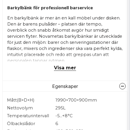
Barkylbänk för professionell barservice
En barkylbänk är mer än en kall möbel under disken.
Den är barens pulsåder – platsen där tempo,
överblick och snabb åtkomst avgör hur smidigt
servicen flyter. Novametas barkylbänkar är utvecklade
för just den miljön: barer och serveringsstationer där
flaskor, mixers och ingredienser ska vara perfekt kylda,
intuitivt placerade och redo att greppas utan att
personalen tappar rytmen.
Visa mer
Bänkarna är tillverkade helt i rostfritt AISI 304-stål,
både invändigt och utvändigt – den stålkvalitet
professionella kök förlitar sig på. AISI 304 står emot
Egenskaper
fukt, värme, syror och daglig rengöring betydligt
bättre än enklare varianter som AISI 201.
Mått(B×D×H)
1990×700×900mm
Enkelt beskrivet:
Nettovolym
295L
AISI 201 är som en tunn regnjacka – bra i fint väder.
Temperaturintervall
-5…+8°C
AISI 304 är skaljackan du använder varje dag, i allting.
Ölbackslådor
6
Det är den typen av kvalitet som inte märks första