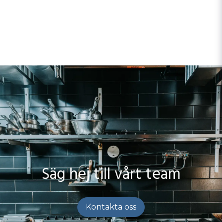
och arbetsyta
Arbetsbänk i massivt trä (40 mm) – varm och robust
arbetsyta
Stenskiva (30 mm) – elegant och tålig för öppna
barer
Infälld arbetsyta – perfekt för moment som kräver
precision
Perforerad lådinsats – för ingredienser som behöver
dränering
Central kylning (+2…+8 °C) – för anslutning till
centralanläggning
Pulverlackad exteriör i valfri färg – idealiskt i öppna
serveringsmiljöer
Säg hej till vårt team
Kontakta oss