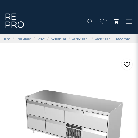
Hem
Produkter
KYLA
Kylbänkar
Barkylbänk
Barkylbänk – 1990 mm