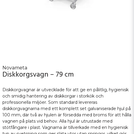
Novameta
Diskkorgsvagn – 79 cm
Diskkorgvagnar är utvecklade för att ge en pålitlig, hygienisk
och smidig hantering av diskkorgar i storkök och
professionella miljöer. Som standard levereras
diskkorgvagnarna med ett komplett set galvaniserade hjul på
100 mm, där två av hjulen är försedda med broms för att hålla
vagnen på plats vid behov. Alla hjul är utrustade med
stötfångare i plast. Vagnarna är tillverkade med en hygienisk
typ av svetsning som ger släta ytor utan springor, vilket gör