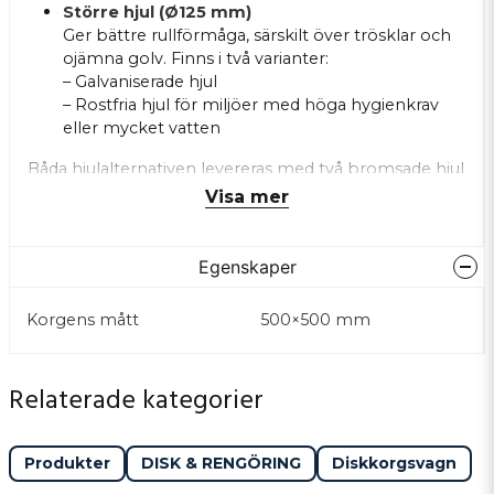
Större hjul (Ø125 mm)
Ger bättre rullförmåga, särskilt över trösklar och
ojämna golv. Finns i två varianter:
– Galvaniserade hjul
– Rostfria hjul för miljöer med höga hygienkrav
eller mycket vatten
Båda hjulalternativen levereras med två bromsade hjul
och plaststötfångare.
Visa mer
Egenskaper
Korgens mått
500×500 mm
Relaterade kategorier
Produkter
DISK & RENGÖRING
Diskkorgsvagn