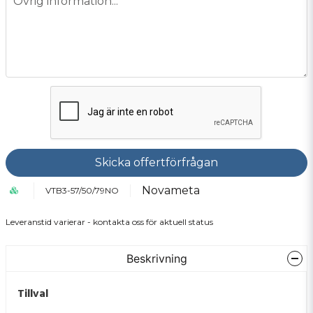
Övrig information...
Skicka offertförfrågan
Novameta
VTB3-57/50/79NO
Leveranstid varierar - kontakta oss för aktuell status
Beskrivning
Tillval