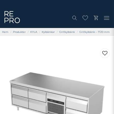
Hem
Produkter
KYLA
Kylbänkar
Grillkylbänk
Grillkylbänk – 1720 mm