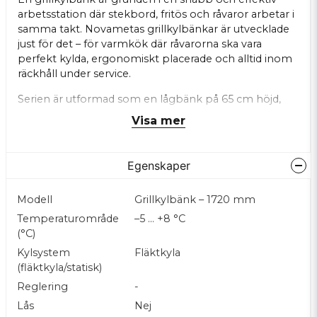
arbetsstation där stekbord, fritös och råvaror arbetar i
samma takt. Novametas grillkylbänkar är utvecklade
just för det – för varmkök där råvarorna ska vara
perfekt kylda, ergonomiskt placerade och alltid inom
räckhåll under service.
Serien är utformad som en lågbänk på 65 cm höjd,
framtagen för att bära stekbord, grillar, fritöser och
Visa mer
annan varmköksutrustning. Tillsammans ger det en
total arbetshöjd på cirka 90 cm, vilket är en etablerad
ergonomisk standard i gatukök,
Egenskaper
snabbmatsrestauranger och mindre restaurangkök.
Resultatet är en arbetsstation där kocken står rätt, rör
Modell
Grillkylbänk – 1720 mm
sig mindre och arbetar snabbare.
Temperaturområde
–5 … +8 °C
Under tillagningsytan finns kylda draglådor anpassade
(°C)
för Gastronorm-kantiner, där du förvarar råvarorna
Kylsystem
Fläktkyla
precis där du behöver dem. Det ger ett snabbt och
(fläktkyla/statisk)
logiskt arbetsflöde: öppna lådan, ta ingrediensen, lägg
Reglering
-
på grillen – utan onödiga steg, böjningar eller avbrott.
Lådorna är 110 % utdragbara, klarar 50 kg och har
Lås
Nej