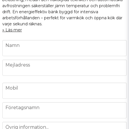
avfrostningen säkerställer jämn temperatur och problemfri
drift. En energieffektiv bänk byggd för intensiva
arbetsförhållanden – perfekt för varmkök och öppna kök där
varje sekund räknas.
Läs mer
name
Namn
email
Mejladress
phone
Mobil
company
Företagsnamn
message
Övrig information...