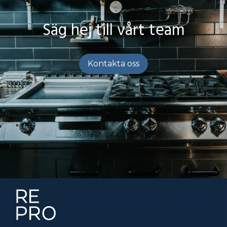
Perforerad lådinsats
– för ingredienser som behöver
Säg hej till vårt team
dränering
Central kylning (+2…+8 °C)
– för anslutning till
centralanläggning
Kontakta oss
Pulverlackad exteriör i valfri färg
– idealiskt i öppna
kök