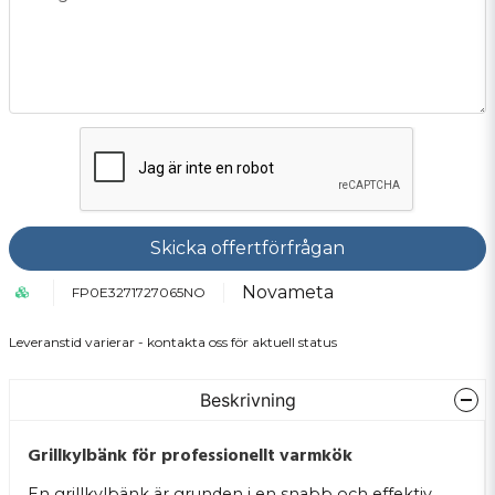
Skicka offertförfrågan
Novameta
FP0E3271727065NO
Leveranstid varierar - kontakta oss för aktuell status
Beskrivning
Grillkylbänk för professionellt varmkök
En grillkylbänk är grunden i en snabb och effektiv