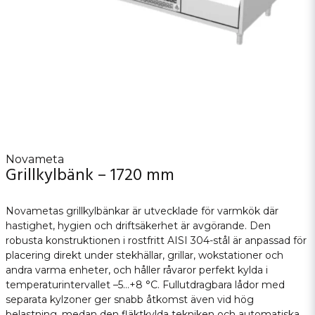
Novameta
Grillkylbänk – 1720 mm
Novametas grillkylbänkar är utvecklade för varmkök där
hastighet, hygien och driftsäkerhet är avgörande. Den
robusta konstruktionen i rostfritt AISI 304-stål är anpassad för
placering direkt under stekhällar, grillar, wokstationer och
andra varma enheter, och håller råvaror perfekt kylda i
temperaturintervallet –5…+8 °C. Fullutdragbara lådor med
separata kylzoner ger snabb åtkomst även vid hög
belastning, medan den fläktkylda tekniken och automatiska