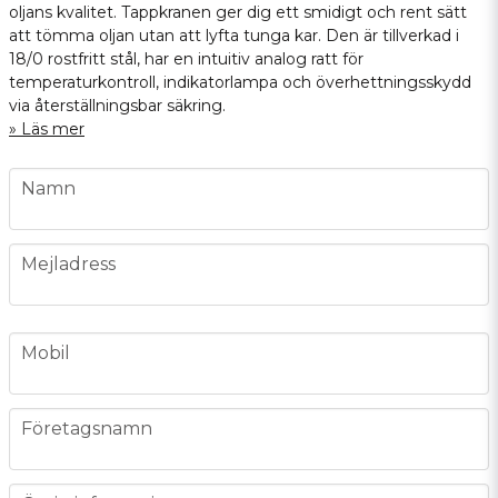
oljans kvalitet. Tappkranen ger dig ett smidigt och rent sätt
att tömma oljan utan att lyfta tunga kar. Den är tillverkad i
18/0 rostfritt stål, har en intuitiv analog ratt för
temperaturkontroll, indikatorlampa och överhettningsskydd
via återställningsbar säkring.
Läs mer
name
Namn
email
Mejladress
phone
Mobil
company
Företagsnamn
message