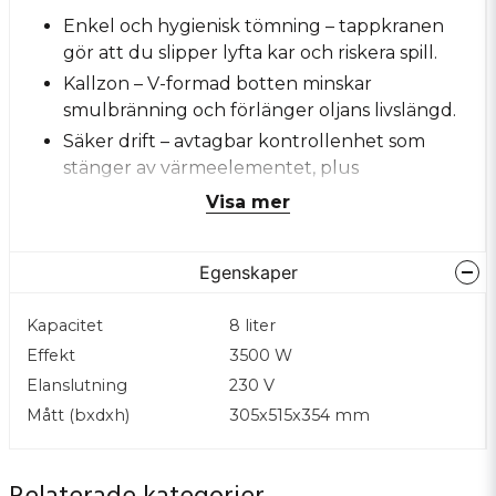
Enkel och hygienisk tömning – tappkranen
gör att du slipper lyfta kar och riskera spill.
Kallzon – V-formad botten minskar
smulbränning och förlänger oljans livslängd.
Säker drift – avtagbar kontrollenhet som
stänger av värmeelementet, plus
överhettningsskydd via återställningsbar
Visa mer
säkring.
Hållbar konstruktion – gjort av 18/0 rostfritt
Egenskaper
stål som klarar tuff daglig användning.
Praktisk användning – lång, “cool-touch”
Kapacitet
8 liter
korg-handtag gör att du hanterar varma
Effekt
3500 W
godsaker tryggt.
Elanslutning
230 V
Vem den passar för
Mått (bxdxh)
305x515x354 mm
Restaurangkök och caféer som behöver en
pålitlig fritös med större volym.