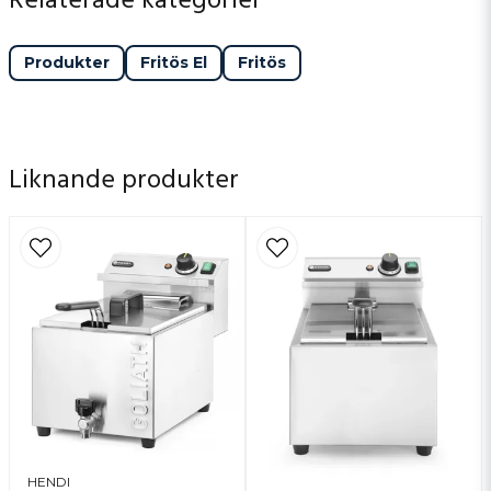
Relaterade kategorier
Catering-företag som vill ha en effektiv och
ren oljetömning.
Produkter
Fritös El
Fritös
Food trucks och mobila kök där utrymme är
begränsat men volymen är hög.
Liknande produkter
HENDI