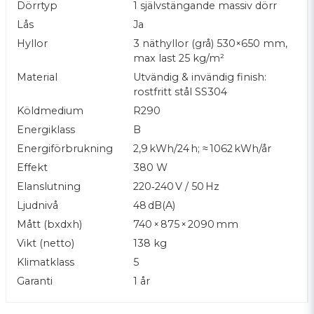
Dörrtyp
1 självstängande massiv dörr
Lås
Ja
Hyllor
3 näthyllor (grå) 530×650 mm,
max last 25 kg/m²
Material
Utvändig & invändig finish:
rostfritt stål SS304
Köldmedium
R290
Energiklass
B
Energiförbrukning
2,9 kWh/24 h; ≈ 1062 kWh/år
Effekt
380 W
Elanslutning
220‑240 V / 50 Hz
Ljudnivå
48 dB(A)
Mått (bxdxh)
740 × 875 × 2090 mm
Vikt (netto)
138 kg
Klimatklass
5
Garanti
1 år