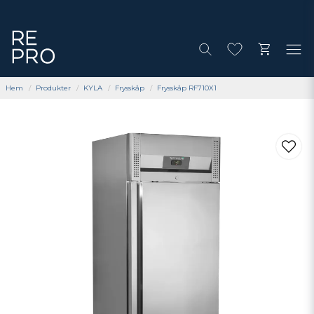
Hem
Produkter
KYLA
Frysskåp
Frysskåp RF710X1