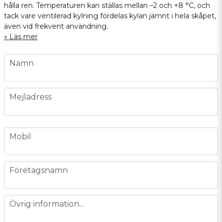
hålla ren. Temperaturen kan ställas mellan –2 och +8 °C, och
tack vare ventilerad kylning fördelas kylan jämnt i hela skåpet,
även vid frekvent användning.
Läs mer
name
Namn
email
Mejladress
phone
Mobil
company
Företagsnamn
message
Övrig information...