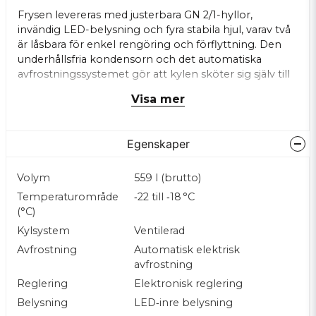
Frysen levereras med justerbara GN 2/1-hyllor,
invändig LED-belysning och fyra stabila hjul, varav två
är låsbara för enkel rengöring och förflyttning. Den
underhållsfria kondensorn och det automatiska
avfrostningssystemet gör att kylen sköter sig själv till
stor del – mindre service, jämnare drift.
Visa mer
Temperaturen styrs via en elektronisk
styrenhet med Bluetooth- och NFC-anslutning, vilket gör
Egenskaper
det möjligt att läsa av, justera och exportera
temperaturdata via app – HACCP-kompatibelt för
verksamheter med dokumentationskrav. Med energiklass
Volym
559 l (brutto)
B
, låg ljudnivå och modern teknik är TEFCOLD RF
710X1 ett
Temperaturområde
‑22 till ‑18 °C
pålitligt frys
skåp för professionell drift – byggt för att
(°C)
fungera varje dag, år efter år.
Kylsystem
Ventilerad
Avfrostning
Automatisk elektrisk
avfrostning
Reglering
Elektronisk reglering
Belysning
LED‑inre belysning