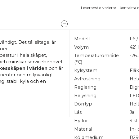
Leveranstid varierar - kontakta o
Modell
F6 /
ändigt. Det tål slitage, är
Volym
421 
öer.
eratur i hela skåpet,
Temperaturområde
-26…
 och minskar servicebehovet.
(°C)
kesskåpen i världen
och är
Kylsystem
Fläk
nenter och miljövänligt
Avfrostning
Het
g, stabil kyla och en
Reglering
Digi
Belysning
LE
 kontroll över temperaturen.
Dörrtyp
Helt
vid avvikelse, öppen dörr
et professionella köket.
Lås
Ja
id lastning och kan beställas
Hyllor
4 st
Hyllskenorna är pressade
Material
In- 
da utan lösa delar. Skåpet
Köldmedium
R29
 städning och installation.