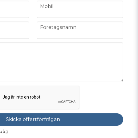
phone
Mobil
company
Företagsnamn
Skicka offertförfrågan
kka