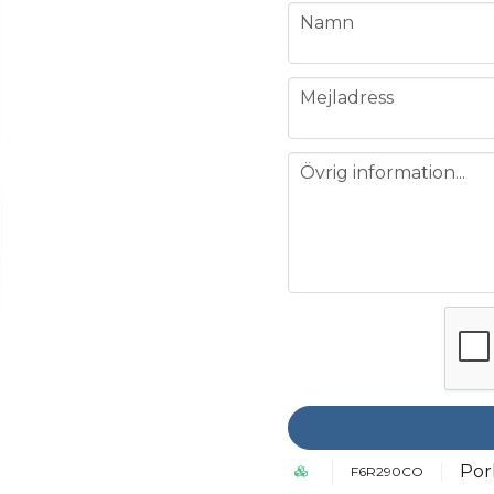
name
Namn
email
Mejladress
message
Övrig information...
Por
F6R290CO