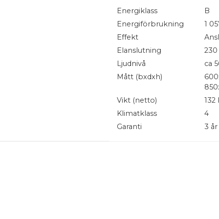
Energiklass
B
 mer än bara kyla – en
Energiförbrukning
1 05
rkat i Finland, anpassat för
verkligen gäller.
Effekt
Ans
Elanslutning
230 
råde
Ljudnivå
ca 5
sar små kök eller där ytan är
Mått (bxdxh)
600
850
– vanligast i restauranger
Vikt (netto)
132 
 – för hög kapacitet och
Klimatklass
4
Garanti
3 år
ecision är lika självklara