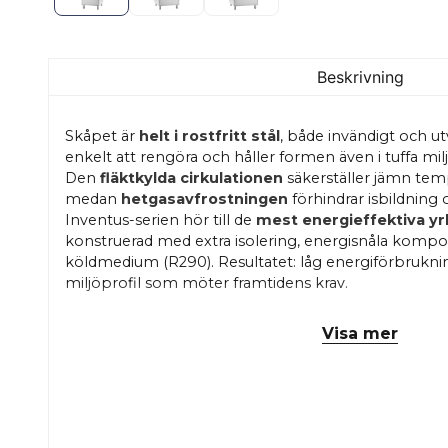
Beskrivning
Skåpet är
helt i rostfritt stål
, både invändigt och utv
enkelt att rengöra och håller formen även i tuffa milj
Den
fläktkylda cirkulationen
säkerställer jämn temp
medan
hetgasavfrostningen
förhindrar isbildning
Inventus-serien hör till de
mest energieffektiva yr
konstruerad med extra isolering, energisnåla kompo
köldmedium (R290). Resultatet: låg energiförbruknin
miljöprofil som möter framtidens krav.
Den digitala termostaten med tydlig display ger full
Visa mer
Systemet övervakar driften kontinuerligt och larmar 
eller behov av kondensorrengöring – en trygghet i d
Dörren är självstängande, men kan stå öppen i 90° v
som höger eller vänsterhängd beroende på behov. 
direkt i gavlarna, vilket ger en slät och hygienisk insi
står på justerbara rostfria ben, vilket underlättar vid