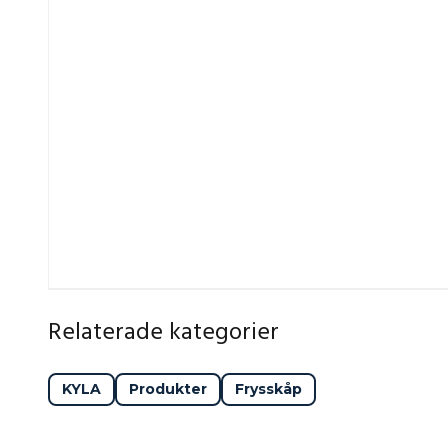
Porkka Inventus F är ett frysskåp för dig som kräver
investering i driftsäkerhet, hygien och kontroll. Tillve
nordiskt klimat och utvecklat för att leverera när det 
Modell
Typisk nettovolym
Användningsom
F6
~420 l
Smal modell – pas
begränsad.
F7
~560 l
Mellanstor modell 
F8
~700 l
Bredaste modellen
maximal förvaring
Porkka Inventus F – när kvalitet, hållbarhet och pr
som kylan.
Relaterade kategorier
KYLA
Produkter
Frysskåp