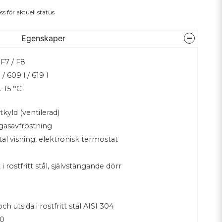
ss för aktuell status
Egenskaper
 F7 / F8
l / 609 l / 619 l
-15 °C
tkyld (ventilerad)
gasavfrostning
tal visning, elektronisk termostat
D
 i rostfritt stål, självstängande dörr
och utsida i rostfritt stål AISI 304
0