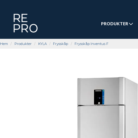
PRODUKTER
Hem
Produkter
KYLA
Frysskåp
Frysskåp Inventus F