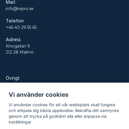
Mail
info@repro.se
Telefon
+46 40 29 55 65
Adress
Knivgatan 9
212 28 Malmö
Övrigt
Produkter
Vi använder cookies
Tjänster
Vi använder cookies för att vår webbplats skall fungera
Kontakt
och erbjuda dig bästa upplevelse. Bekräfta ditt samtycke
genom att trycka på godkänn alla eller anpassa via
Projekt
inställningar