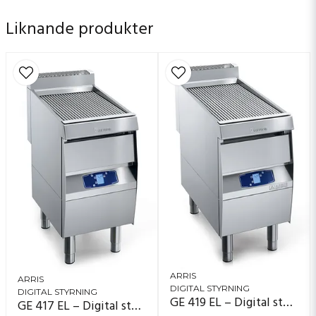
utan verktyg eller tidsödande demontering. I
Liknande produkter
vardagen betyder det en grill som värms snabbare,
håller en jämn temperatur över hela ytan, är stabil att
arbeta med och ger hög kontroll över resultatet –
varje gång.
Arris Grillvapor® EL är en elgrill för kök som vill ha
snabb uppvärmning, mindre rök, bättre arbetsmiljö,
jämn temperatur, enklare rengöring och framför allt
mat som blir saftig på insidan och fint grillad på
utsidan – utan att man behöver stå och passa den in i
minsta detalj
ARRIS
ARRIS
DIGITAL STYRNING
DIGITAL STYRNING
GE 419 EL – Digital styrning (display)
GE 417 EL – Digital styrning (display)