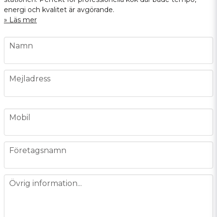
energi och kvalitet är avgörande.
Läs mer
name
Namn
email
Mejladress
phone
Mobil
company
Företagsnamn
message
Övrig information...