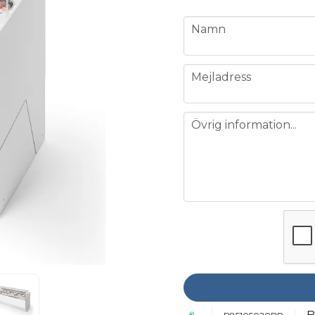
name
Namn
email
Mejladress
message
Övrig information...