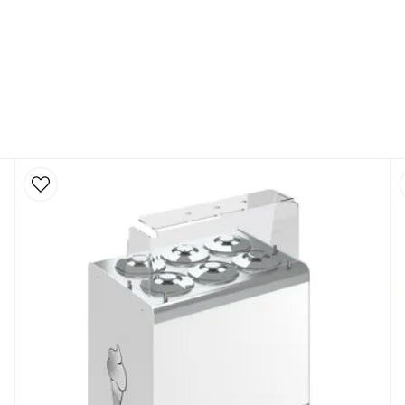
er ge ett kallt intryck.
aditionella, där hantverket
n att kompromissa med
rna gelaterior – byggd för