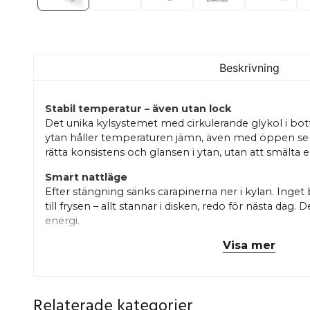
Beskrivning
Stabil temperatur – även utan lock
Det unika kylsystemet med cirkulerande glykol i bott
ytan håller temperaturen jämn, även med öppen serv
rätta konsistens och glansen i ytan, utan att smälta e
Smart nattläge
Efter stängning sänks carapinerna ner i kylan. Inget 
till frysen – allt stannar i disken, redo för nästa dag.
energi.
Visa mer
Flexibel användning
VISTA kan byggas i olika längder, höjder och utför
med konditoridelar, bar- eller serveringsmoduler i sa
enhetlig arbetsyta. Design som lyfter hantverket Ren
Relaterade kategorier
gör att glassen står i centrum. LED-belysningen är 