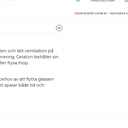
P85105020BR
Leveranstid varierar - kontakta o
en och lätt ventilation på
ering. Gelaton behåller sin
ller frysa ihop.
behov av att flytta glassen
 Det sparar både tid och
anden. Den kan kombineras
mma linje – allt för en
a linjer och solida material
noggrant avstämd för att