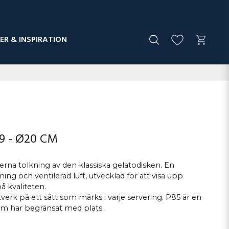
ER & INSPIRATION
89 - Ø20 CM
rna tolkning av den klassiska gelatodisken. En
ng och ventilerad luft, utvecklad för att visa upp
å kvaliteten.
erk på ett sätt som märks i varje servering. P85 är en
som har begränsat med plats.