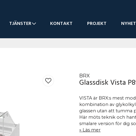
TJÄNSTER
KONTAKT
PROJEKT
NYHET
BRX
Glassdisk Vista P
VISTA är BRX:s mest mode
kombination av glykolkylni
glassen utan att tumma p
Här möts teknik och hantv
smalare version för dig 
Läs mer