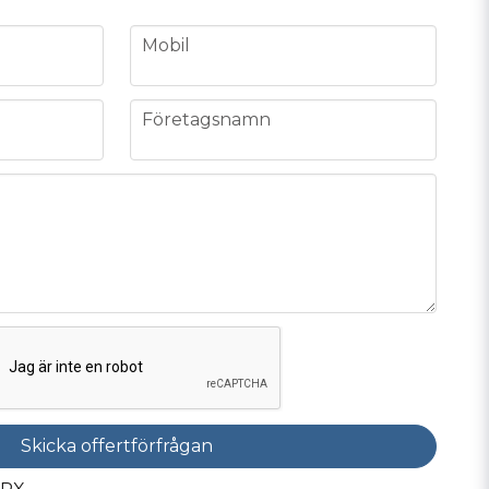
phone
Mobil
company
Företagsnamn
Skicka offertförfrågan