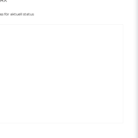
BRX
ss för aktuell status