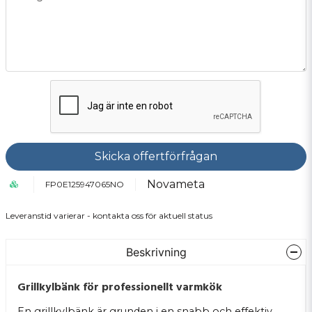
Skicka offertförfrågan
Novameta
FP0E125947065NO
Leveranstid varierar - kontakta oss för aktuell status
Beskrivning
Grillkylbänk för professionellt varmkök
En grillkylbänk är grunden i en snabb och effektiv