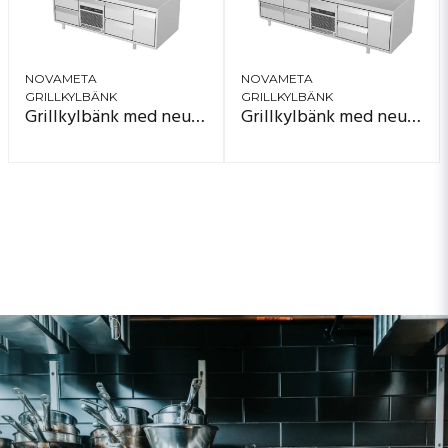
Digital temperaturkontroll
– tydlig
·
display och exakt styrning
Kraftiga justerbara ben i rostfritt stål
–
·
rätt höjd även på ojämna golv
NOVAMETA
NOVAMETA
GRILLKYLBÄNK
GRILLKYLBÄNK
Lådor med 110 % utdrag
– full överblick,
·
Grillkylbänk med neutral dörr – 1600 mm
Grillkylbänk med neutral dörr – 2000 mm
full åtkomst, klarar
5
0 kg
Självstängande dörrar och lådfronter
·
(50 mm isolering)
– stabil kyla och lägre
energiförbrukning
Valfri kabelutgång
(bak eller sida)
– enklare installation
Tillval – anpassa din grillkylbänk efter köket
Arbetsbänk med stänkskydd (50 mm)
– skyddar
vägg och yta
Infälld arbetsyta
– perfekt för moment som kräver
kontroll
Avdelare för GN-kantiner
– dela upp lådan efter
råvaror