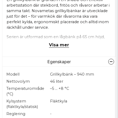
arbetsstation där stekbord, fritös och råvaror arbetar i
samma takt. Novametas grillkylbänkar är utvecklade
just för det – för varmkök där råvarorna ska vara
perfekt kylda, ergonomiskt placerade och alltid inom
räckhåll under service.
Serien är utformad som en lågbänk på 65 cm höjd,
framtagen för att bära stekbord, grillar, fritöser och
Visa mer
annan varmköksutrustning. Tillsammans ger det en
total arbetshöjd på cirka 90 cm, vilket är en etablerad
ergonomisk standard i gatukök,
Egenskaper
snabbmatsrestauranger och mindre restaurangkök.
Resultatet är en arbetsstation där kocken står rätt, rör
Modell
Grillkylbänk – 940 mm
sig mindre och arbetar snabbare.
Nettovolym
46 liter
Under tillagningsytan finns kylda draglådor anpassade
Temperaturområde
–5 … +8 °C
för Gastronorm-kantiner, där du förvarar råvarorna
(°C)
precis där du behöver dem. Det ger ett snabbt och
Kylsystem
Fläktkyla
logiskt arbetsflöde: öppna lådan, ta ingrediensen, lägg
(fläktkyla/statisk)
på grillen – utan onödiga steg, böjningar eller avbrott.
Lådorna är 110 % utdragbara, klarar 50 kg och har
Reglering
-