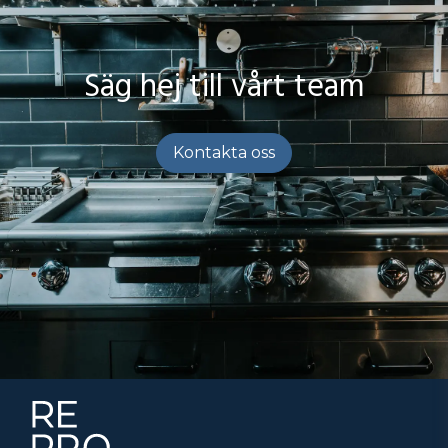
Perforerad lådinsats
– för ingredienser som behöver
dränering
Säg hej till vårt team
Central kylning (+2…+8 °C)
– för anslutning till
centralanläggning
Pulverlackad exteriör i valfri färg
– idealiskt i öppna
Kontakta oss
kök