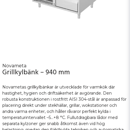
Novameta
Grillkylbänk – 940 mm
Novametas grillkylbänkar är utvecklade för varmkök där
hastighet, hygien och driftsäkerhet är avgörande. Den
robusta konstruktionen i rostfritt AISI 304-stål är anpassad för
placering direkt under stekhällar, grillar, wokstationer och
andra varma enheter, och håller råvaror perfekt kylda i
temperaturintervallet –5…+8 °C. Fullutdragbara lådor med
separata kylzoner ger snabb åtkomst även vid hög
belastning, medan den fläktkylda tekniken och automatiska