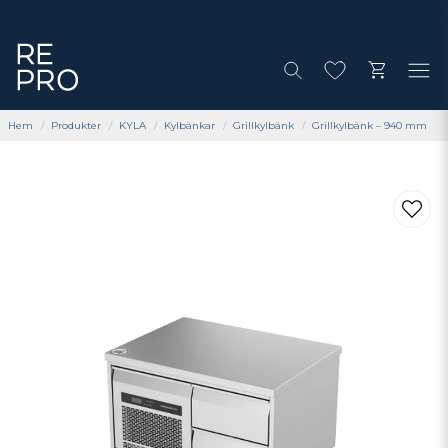
Hem
Produkter
KYLA
Kylbänkar
Grillkylbänk
Grillkylbänk – 940 mm