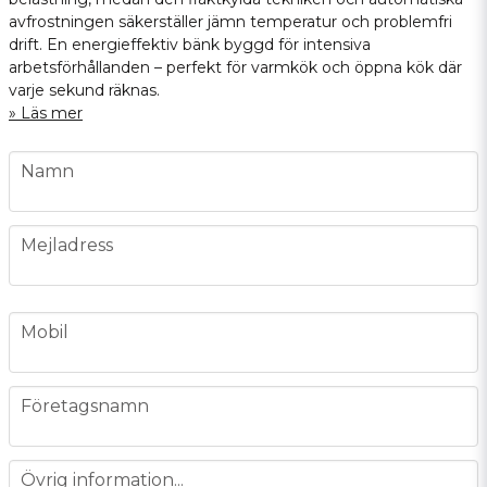
avfrostningen säkerställer jämn temperatur och problemfri
drift. En energieffektiv bänk byggd för intensiva
arbetsförhållanden – perfekt för varmkök och öppna kök där
varje sekund räknas.
Läs mer
name
Namn
email
Mejladress
phone
Mobil
company
Företagsnamn
message
Övrig information...