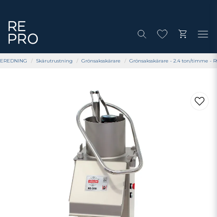
EREDNING
Skärutrustning
Grönsaksskärare
Grönsaksskärare - 2.4 ton/timme - R