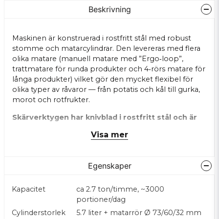
Beskrivning
Maskinen är konstruerad i rostfritt stål med robust
stomme och matarcylindrar. Den levereras med flera
olika matare (manuell matare med ”Ergo‑loop”,
trattmatare för runda produkter och 4‑rörs matare för
långa produkter) vilket gör den mycket flexibel för
olika typer av råvaror — från potatis och kål till gurka,
morot och rotfrukter.
Skärverktygen har knivblad i rostfritt stål och är
utbytbara
— vilket ger rena, precisa snitt och gör att
Visa mer
maskinen klarar varierande råvaror och skärbehov. Alla
löstagbara delar kan diskas i diskmaskin, vilket gör
rengöring och underhåll smidigt även i hektiska
Egenskaper
storkök.
För att underlätta stor produktion har RG‑300i effektiv
Kapacitet
ca 2.7 ton/timme, ~3000
start/stopp‑funktion
som passar för kontinuerlig
portioner/dag
matning — du kan mata råvaror i jämn takt utan att
Cylinderstorlek
5.7 liter + matarrör Ø 73/60/32 mm
behöva styra varje moment manuellt. Maskinen är