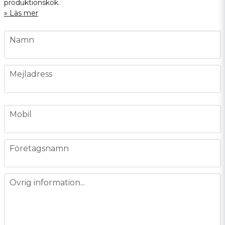
produktionskök.
Läs mer
name
Namn
email
Mejladress
phone
Mobil
company
Företagsnamn
message
Övrig information...