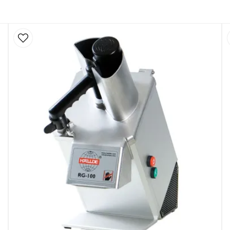
ierade ytor utan onödiga
delarna torkar snabbare och
d enklare rengöring,
en. Perfekt för