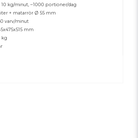
 10 kg/minut, ~1000 portioner/dag
liter + matarrör Ø 55 mm
0 varv/minut
85x475x515 mm
 kg
år