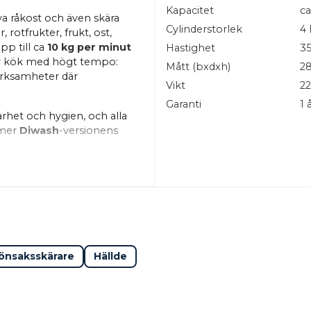
Kapacitet
ca
riva råkost och även skära
Cylinderstorlek
4 
rotfrukter, frukt, ost,
pp till ca
10 kg per minut
Hastighet
35
r kök med högt tempo:
Mått (bxdxh)
2
verksamheter där
Vikt
22
Garanti
1 
arhet och hygien, och alla
mmer
Diwash
-versionens
mat är
ytbelagda med
ebär extremt släta ytor som
ngöringen blir betydligt
aror ofta eller har höga
stora matarcylinder och
 Den stora öppningen och
önsaksskärare
Hällde
varor med minimalt arbete.
mata på och låt maskinen
matarcylindern tas bort,