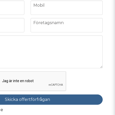
phone
Mobil
company
Företagsnamn
Skicka offertförfrågan
de