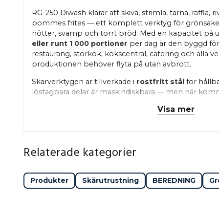
RG-250 Diwash klarar att skiva, strimla, tärna, räffla, 
pommes frites — ett komplett verktyg för grönsaker, 
nötter, svamp och torrt bröd. Med en kapacitet på u
eller runt 1 000 portioner
per dag är den byggd fö
restaurang, storkök, kökscentral, catering och alla 
produktionen behöver flyta på utan avbrott.
Skärverktygen är tillverkade i
rostfritt stål
för hållb
löstagbara delar är maskindiskbara — men här ko
stora fördel: Alla delar som kommer i kontakt med 
Visa mer
Hälldes patenterade Diwash-beläggning
. Det inn
minskar friktion, gör att inget fastnar och gör att re
snabbare och enklare. Perfekt för kök som byter råv
hygienkrav under hela dagen.
Relaterade kategorier
RG-250 Diwash är en stabil bänkmaskin med samma 
ergonomiska matargestock som standardmodellen.
Produkter
Skärutrustning
BEREDNING
Gr
hävarmseffekten gör att du kan mata även större rå
Start/stopp-funktionen
sköts automatiskt — bara 
göra jobbet.
Säkerheten är genomtänkt:
maskinen stannar om 