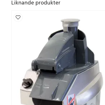
Liknande produkter
och konstruktionen är gjord med släta, hygiencertif
skrymslen. Diwash-beläggningen gör dessutom att 
håller längre över tid.
Samma kraft och kapacitet som RG-250, men me
snabbare omställning och bättre hygien hela väg
verksamheter med höga krav och högt tempo.