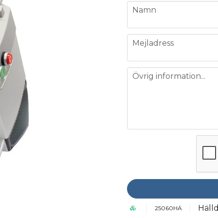
name
Namn
email
Mejladress
message
Övrig information...
Häll
25060HÄ