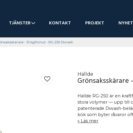
TJÄNSTER
KONTAKT
PROJEKT
NYHET
önsaksskärare - 10 kg/minut - RG-250 Diwash
Hällde
Grönsaksskärare 
Hällde RG-250 är en kraft
stora volymer — upp till 
patenterade Diwash-belä
kök som byter råvaror oft
Läs mer