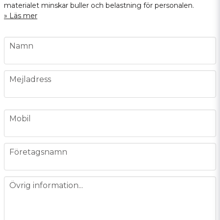
materialet minskar buller och belastning för personalen.
Läs mer
name
Namn
email
Mejladress
phone
Mobil
company
Företagsnamn
message
Övrig information...