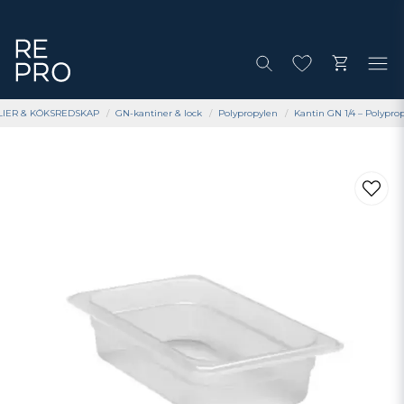
LIER & KÖKSREDSKAP
GN-kantiner & lock
Polypropylen
Kantin GN 1/4 – Polypro